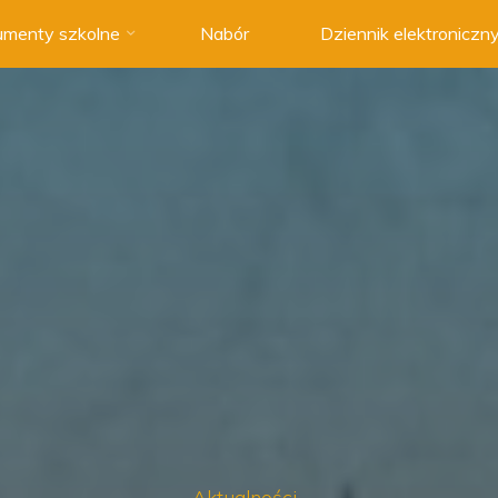
menty szkolne
Nabór
Dziennik elektroniczn
Aktualności