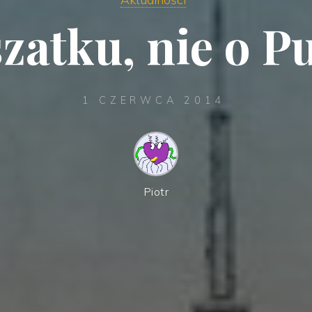
szatku, nie o P
1 CZERWCA 2014
Piotr