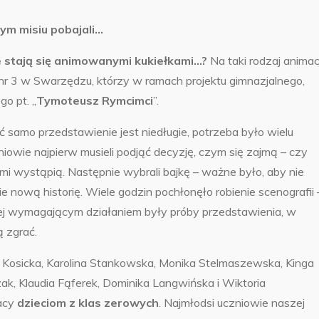
nym misiu pobajali…
e stają się animowanymi kukiełkami…?
Na taki rodzaj animac
r 3 w Swarzędzu, którzy w ramach projektu gimnazjalnego,
o pt. „
Tymoteusz Rymcimci
”.
 samo przedstawienie jest niedługie, potrzeba było wielu
iowie najpierw musieli podjąć decyzję, czym się zajmą – czy
ami wystąpią. Następnie wybrali bajkę – ważne było, aby nie
e nową historię. Wiele godzin pochłonęło robienie scenografii 
ziej wymagającym działaniem były próby przedstawienia, w
ą zgrać.
ia Kosicka, Karolina Stankowska, Monika Stelmaszewska, Kinga
k, Klaudia Fąferek, Dominika Langwińska i Wiktoria
racy
dzieciom z klas zerowych
. Najmłodsi uczniowie naszej