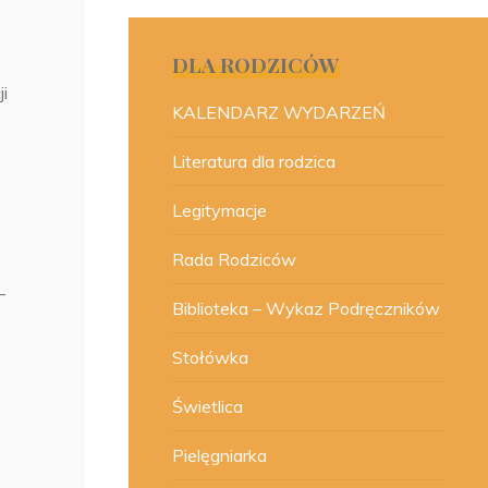
DLA RODZICÓW
ji
KALENDARZ WYDARZEŃ
Literatura dla rodzica
Legitymacje
Rada Rodziców
–
Biblioteka – Wykaz Podręczników
Stołówka
Świetlica
Pielęgniarka