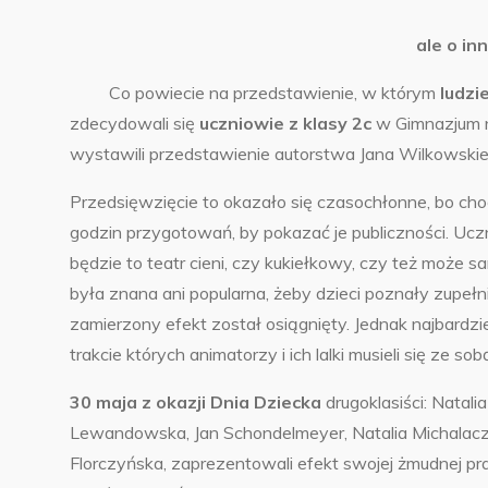
ale o in
Co powiecie na przedstawienie, w którym
ludzi
zdecydowali się
uczniowie z klasy 2c
w Gimnazjum n
wystawili przedstawienie autorstwa Jana Wilkowskieg
Przedsięwzięcie to okazało się czasochłonne, bo choć
godzin przygotowań, by pokazać je publiczności. Uczn
będzie to teatr cieni, czy kukiełkowy, czy też może s
była znana ani popularna, żeby dzieci poznały zupełni
zamierzony efekt został osiągnięty. Jednak najbard
trakcie których animatorzy i ich lalki musieli się ze sob
30 maja z okazji Dnia Dziecka
drugoklasiści: Natal
Lewandowska, Jan Schondelmeyer, Natalia Michalacza
Florczyńska, zaprezentowali efekt swojej żmudnej p