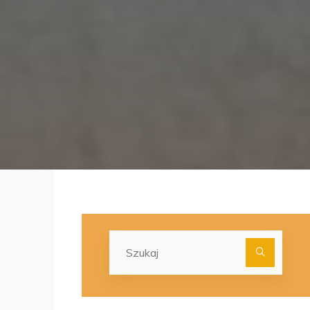
Szuka
dla: