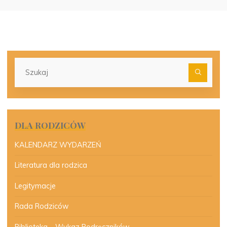
Szu
dla:
DLA RODZICÓW
KALENDARZ WYDARZEŃ
Literatura dla rodzica
Legitymacje
Rada Rodziców
Biblioteka – Wykaz Podręczników