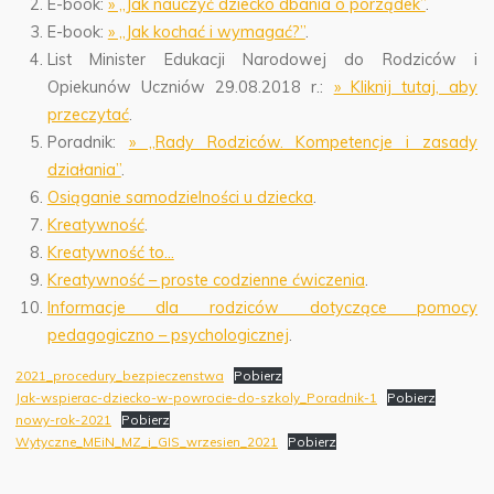
E-book:
» „Jak nauczyć dziecko dbania o porządek”
.
E-book:
» „Jak kochać i wymagać?”
.
List Minister Edukacji Narodowej do Rodziców i
Opiekunów Uczniów 29.08.2018 r.:
» Kliknij tutaj, aby
przeczytać
.
Poradnik:
» „Rady Rodziców. Kompetencje i zasady
działania”
.
Osiąganie samodzielności u dziecka
.
Kreatywność
.
Kreatywność to…
Kreatywność – proste codzienne ćwiczenia
.
Informacje dla rodziców dotyczące pomocy
pedagogiczno – psychologicznej
.
2021_procedury_bezpieczenstwa
Pobierz
Jak-wspierac-dziecko-w-powrocie-do-szkoly_Poradnik-1
Pobierz
nowy-rok-2021
Pobierz
Wytyczne_MEiN_MZ_i_GIS_wrzesien_2021
Pobierz