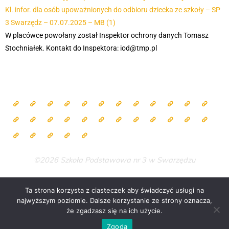
Kl. infor. dla osób upoważnionych do odbioru dziecka ze szkoły – SP
3 Swarzędz – 07.07.2025 – MB (1)
W placówce powołany został Inspektor ochrony danych Tomasz
Stochniałek.
Kontakt do Inspektora: iod@tmp.pl
©2026 Szkoła Podstawowa nr 3 w Swarzędzu
Ta strona korzysta z ciasteczek aby świadczyć usługi na
najwyższym poziomie. Dalsze korzystanie ze strony oznacza,
Zasilane przez
Bravada
&
WordPress
.
że zgadzasz się na ich użycie.
Zgoda