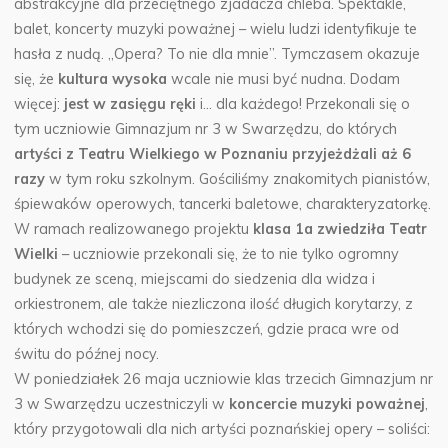
abstrakcyjne dla przeciętnego zjadacza chleba. Spektakle,
balet, koncerty muzyki poważnej – wielu ludzi identyfikuje te
hasła z nudą. „Opera? To nie dla mnie”. Tymczasem okazuje
się, że
kultura wysoka
wcale nie musi być nudna. Dodam
więcej:
jest w zasięgu ręki
i… dla każdego! Przekonali się o
tym uczniowie Gimnazjum nr 3 w Swarzędzu, do których
artyści z Teatru Wielkiego w Poznaniu przyjeżdżali aż 6
razy
w tym roku szkolnym. Gościliśmy znakomitych pianistów,
śpiewaków operowych, tancerki baletowe, charakteryzatorkę.
W ramach realizowanego projektu
klasa 1a zwiedziła Teatr
Wielki
– uczniowie przekonali się, że to nie tylko ogromny
budynek ze sceną, miejscami do siedzenia dla widza i
orkiestronem, ale także niezliczona ilość długich korytarzy, z
których wchodzi się do pomieszczeń, gdzie praca wre od
świtu do późnej nocy.
W poniedziałek 26 maja uczniowie klas trzecich Gimnazjum nr
3 w Swarzędzu uczestniczyli w
koncercie muzyki poważnej
,
który przygotowali dla nich artyści poznańskiej opery – soliści: