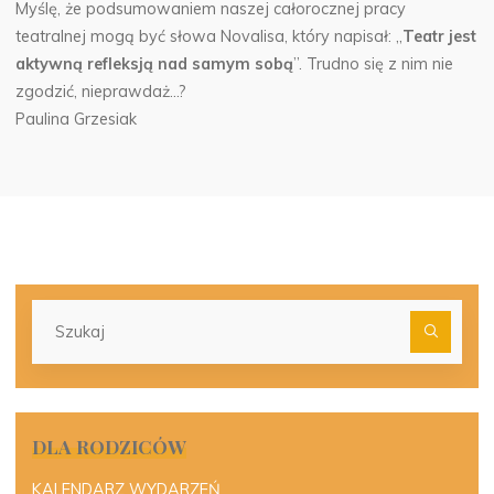
Myślę, że podsumowaniem naszej całorocznej pracy
teatralnej mogą być słowa Novalisa, który napisał: „
Teatr jest
aktywną refleksją nad samym sobą
”. Trudno się z nim nie
zgodzić, nieprawdaż…?
Paulina Grzesiak
Szu
dla:
DLA RODZICÓW
KALENDARZ WYDARZEŃ