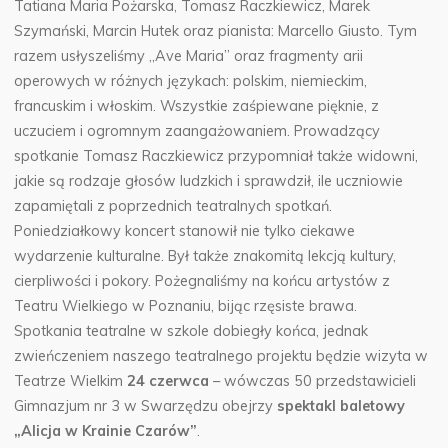
Tatiana Maria Pożarska, Tomasz Raczkiewicz, Marek
Szymański, Marcin Hutek oraz pianista: Marcello Giusto. Tym
razem usłyszeliśmy „Ave Maria” oraz fragmenty arii
operowych w różnych językach: polskim, niemieckim,
francuskim i włoskim. Wszystkie zaśpiewane pięknie, z
uczuciem i ogromnym zaangażowaniem. Prowadzący
spotkanie Tomasz Raczkiewicz przypomniał także widowni,
jakie są rodzaje głosów ludzkich i sprawdził, ile uczniowie
zapamiętali z poprzednich teatralnych spotkań.
Poniedziałkowy koncert stanowił nie tylko ciekawe
wydarzenie kulturalne. Był także znakomitą lekcją kultury,
cierpliwości i pokory. Pożegnaliśmy na końcu artystów z
Teatru Wielkiego w Poznaniu, bijąc rzęsiste brawa.
Spotkania teatralne w szkole dobiegły końca, jednak
zwieńczeniem naszego teatralnego projektu będzie wizyta w
Teatrze Wielkim
24 czerwca
– wówczas 50 przedstawicieli
Gimnazjum nr 3 w Swarzędzu obejrzy
spektakl baletowy
„Alicja w Krainie Czarów”
.