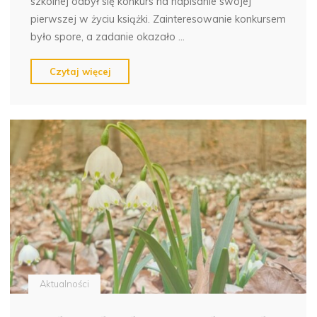
szkolnej odbył się konkurs na napisanie swojej
pierwszej w życiu książki. Zainteresowanie konkursem
było spore, a zadanie okazało …
"Świetliczanie
Czytaj więcej
książki
piszą"
Aktualności