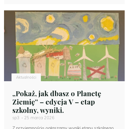
dbsz
o
Planetę
Ziemię”
–
edycja
V
–
wyniki
etapu
międzyszkolnego"
Aktualności
„Pokaż, jak dbasz o Planetę
Ziemię” – edycja V – etap
szkolny, wyniki.
sp3
25 marca 2026
Z przyjemnością ogłaszamy wyniki etapu szkolnego