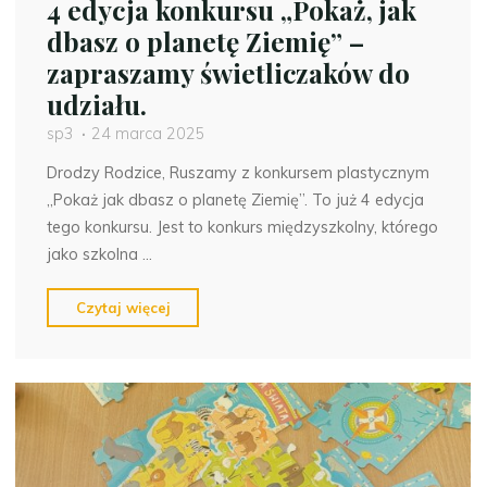
4 edycja konkursu „Pokaż, jak
dbasz o planetę Ziemię” –
zapraszamy świetliczaków do
udziału.
sp3
24 marca 2025
Drodzy Rodzice, Ruszamy z konkursem plastycznym
„Pokaż jak dbasz o planetę Ziemię”. To już 4 edycja
tego konkursu. Jest to konkurs międzyszkolny, którego
jako szkolna …
"4
Czytaj więcej
edycja
konkursu
„Pokaż,
jak
dbasz
o