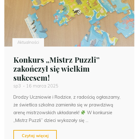
planetę
Ziemię”
–
zapraszamy
świetliczaków
do
Aktualności
udziału."
Konkurs „Mistrz Puzzli”
zakończył się wielkim
sukcesem!
sp3
16 marca 2025
Drodzy Uczniowie i Rodzice, z radością ogłaszamy,
że świetlica szkolna zamieniła się w prawdziwą
arenę mistrzowskich układanek!
W konkursie
„Mistrz Puzzli” dzieci wykazały się …
"Konkurs
Czytaj więcej