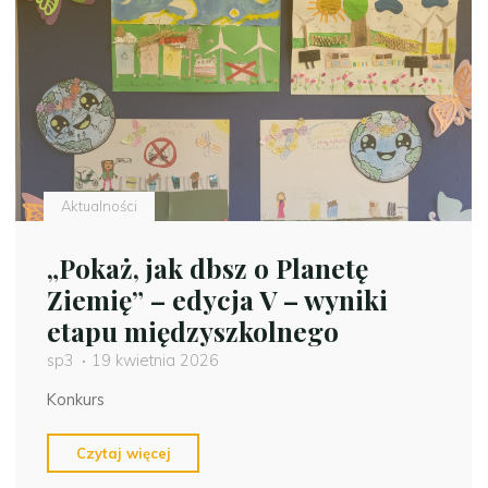
Aktualności
„Pokaż, jak dbsz o Planetę
Ziemię” – edycja V – wyniki
etapu międzyszkolnego
sp3
19 kwietnia 2026
Konkurs
"„Pokaż,
Czytaj więcej
jak