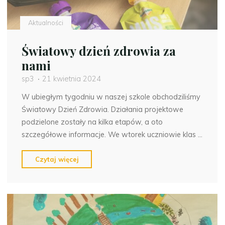
Aktualności
Światowy dzień zdrowia za
nami
sp3
21 kwietnia 2024
W ubiegłym tygodniu w naszej szkole obchodziliśmy
Światowy Dzień Zdrowia. Działania projektowe
podzielone zostały na kilka etapów, a oto
szczegółowe informacje. We wtorek uczniowie klas …
"Światowy
Czytaj więcej
dzień
zdrowia
za
nami"