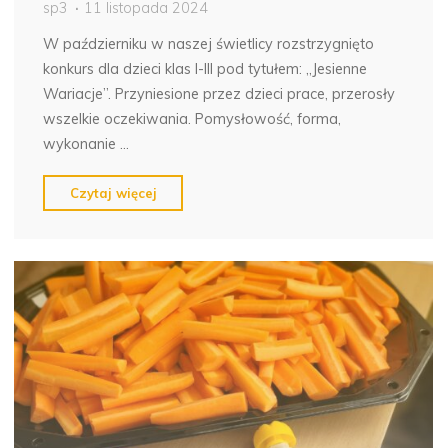
sp3
11 listopada 2024
W październiku w naszej świetlicy rozstrzygnięto
konkurs dla dzieci klas I-III pod tytułem: „Jesienne
Wariacje”. Przyniesione przez dzieci prace, przerosły
wszelkie oczekiwania. Pomysłowość, forma,
wykonanie …
"Konkurs
Czytaj więcej
„Jesienne
wariacje”
zakończony."