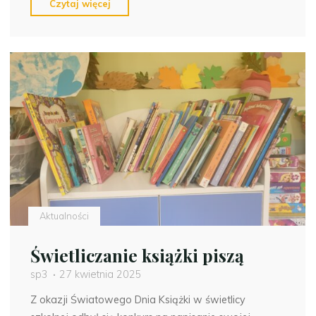
"Rozstrzygnięcie
Czytaj więcej
świetlicowego
konkursu
„
Pokaż
jak
dbasz
o
planetę
Ziemię”
–
ETAP
MIĘDZYSZKOLNY"
Aktualności
Świetliczanie książki piszą
sp3
27 kwietnia 2025
Z okazji Światowego Dnia Książki w świetlicy