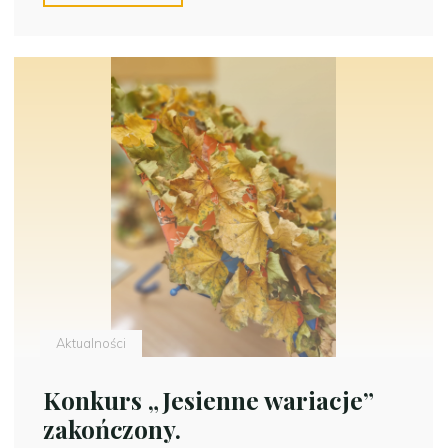
„Mistrz
Puzzli”
zakończył
się
wielkim
sukcesem!"
Aktualności
Konkurs „Jesienne wariacje”
zakończony.