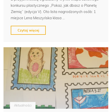
konkursu plastycznego „Pokaż, jak dbasz o Planetę
Ziemię” (edycja V). Oto lista nagrodzonych osób: 1
miejsce Lena Meszyńska klasa …
"„Pokaż,
Czytaj więcej
jak
dbasz
o
Planetę
Ziemię”
–
edycja
V
–
etap
szkolny,
wyniki."
Aktualności