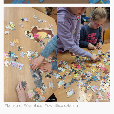
#
konkurs
#
świetlica
#
świetlica szkolna