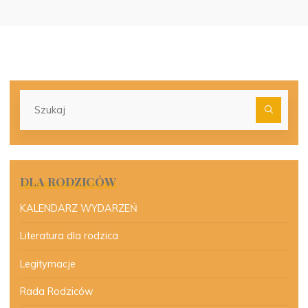
Szu
dla:
DLA RODZICÓW
KALENDARZ WYDARZEŃ
Literatura dla rodzica
Legitymacje
Rada Rodziców