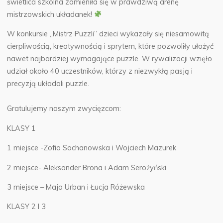
świetlica szkolna zamieniła się w prawdziwą arenę
mistrzowskich układanek!
W konkursie „Mistrz Puzzli” dzieci wykazały się niesamowitą
cierpliwością, kreatywnością i sprytem, które pozwoliły ułożyć
nawet najbardziej wymagające puzzle. W rywalizacji wzięło
udział około 40 uczestników, którzy z niezwykłą pasją i
precyzją układali puzzle.
Gratulujemy naszym zwycięzcom:
KLASY 1
1 miejsce -Zofia Sochanowska i Wojciech Mazurek
2 miejsce- Aleksander Brona i Adam Serożyński
3 miejsce – Maja Urban i Łucja Różewska
KLASY 2 I 3