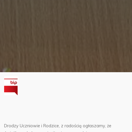
Drodzy Uczniowie i Rodzice, z radością ogłaszamy, że