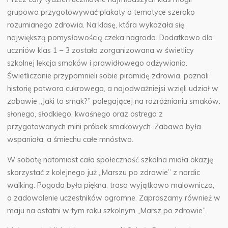
grupowo przygotowywać plakaty o tematyce szeroko
rozumianego zdrowia. Na klasę, która wykazała się
największą pomysłowością czeka nagroda. Dodatkowo dla
uczniów klas 1 – 3 została zorganizowana w świetlicy
szkolnej lekcja smaków i prawidłowego odżywiania.
Świetliczanie przypomnieli sobie piramidę zdrowia, poznali
historię potwora cukrowego, a najodważniejsi wzięli udział w
zabawie „Jaki to smak?” polegającej na rozróżnianiu smaków:
słonego, słodkiego, kwaśnego oraz ostrego z
przygotowanych mini próbek smakowych. Zabawa była
wspaniała, a śmiechu całe mnóstwo.
W sobotę natomiast cała społeczność szkolna miała okazję
skorzystać z kolejnego już „Marszu po zdrowie” z nordic
walking. Pogoda była piękna, trasa wyjątkowo malownicza,
a zadowolenie uczestników ogromne. Zapraszamy również w
maju na ostatni w tym roku szkolnym „Marsz po zdrowie”.