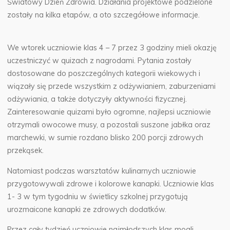
Światowy Dzień Zdrowia. Działania projektowe podzielone
zostały na kilka etapów, a oto szczegółowe informacje.
We wtorek uczniowie klas 4 – 7 przez 3 godziny mieli okazję
uczestniczyć w quizach z nagrodami. Pytania zostały
dostosowane do poszczególnych kategorii wiekowych i
wiązały się przede wszystkim z odżywianiem, zaburzeniami
odżywiania, a także dotyczyły aktywności fizycznej.
Zainteresowanie quizami było ogromne, najlepsi uczniowie
otrzymali owocowe musy, a pozostali suszone jabłka oraz
marchewki, w sumie rozdano blisko 200 porcji zdrowych
przekąsek.
Natomiast podczas warsztatów kulinarnych uczniowie
przygotowywali zdrowe i kolorowe kanapki. Uczniowie klas
1- 3 w tym tygodniu w świetlicy szkolnej przygotują
urozmaicone kanapki ze zdrowych dodatków.
Przez cały tydzień uczniowie najmłodszych klas mogli