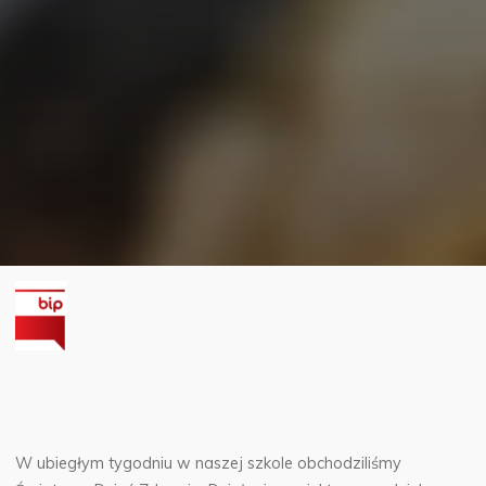
W ubiegłym tygodniu w naszej szkole obchodziliśmy