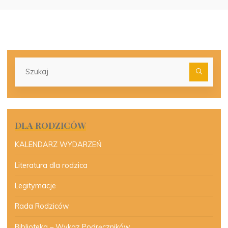
Szu
dla:
DLA RODZICÓW
KALENDARZ WYDARZEŃ
Literatura dla rodzica
Legitymacje
Rada Rodziców
Biblioteka – Wykaz Podręczników