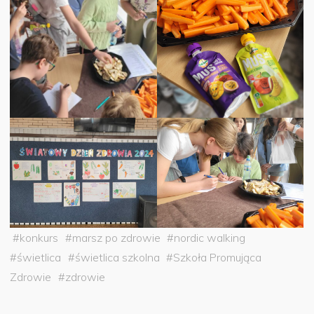
#
konkurs
#
marsz po zdrowie
#
nordic walking
#
świetlica
#
świetlica szkolna
#
Szkoła Promująca
Zdrowie
#
zdrowie