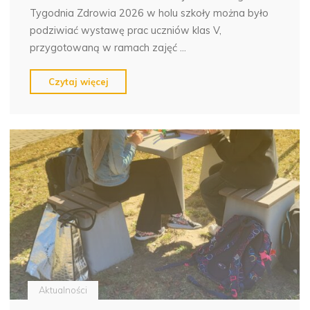
Tygodnia Zdrowia 2026 w holu szkoły można było
podziwiać wystawę prac uczniów klas V,
przygotowaną w ramach zajęć …
"Tydzień
Czytaj więcej
Zdrowia
w
naszej
szkole
za
nami!"
Aktualności