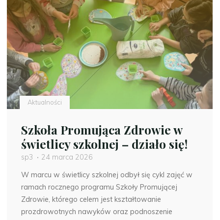
doświadczam
z
przestrzeni
szkolnej
–
interdyscyplinarne
zajęcia
w
ramach
Aktualności
edukacji
zdrowotnej"
Szkoła Promująca Zdrowie w
świetlicy szkolnej – działo się!
sp3
24 marca 2026
W marcu w świetlicy szkolnej odbył się cykl zajęć w
ramach rocznego programu Szkoły Promującej
Zdrowie, którego celem jest kształtowanie
prozdrowotnych nawyków oraz podnoszenie