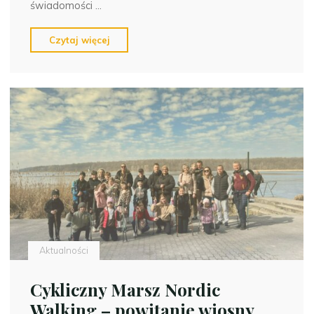
świadomości …
"Szkoła
Czytaj więcej
Promująca
Zdrowie
w
świetlicy
szkolnej
–
działo
się!"
Aktualności
Cykliczny Marsz Nordic
Walking – powitanie wiosny