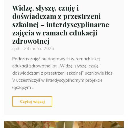
Widzę, słyszę, czuję i
doświadczam z przestrzeni
szkolnej – interdyscyplinarne
zajęcia w ramach edukacji
zdrowotnej
sp3
24 marca 2026
Podczas zajęć outdoorowych w ramach lekcji
edukacji zdrowotnej pt. „Widzę, słyszę, czuję i
doświadczam z przestrzeni szkolnej” uczniowie klas
V uczestniczyli w interdyscyplinarnym projekcie
łączącym …
"Widzę,
Czytaj więcej
słyszę,
czuję
i