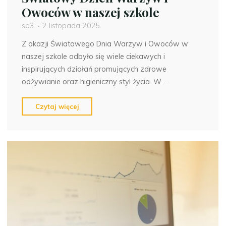
Owoców w naszej szkole
sp3
2 listopada 2025
Z okazji Światowego Dnia Warzyw i Owoców w
naszej szkole odbyło się wiele ciekawych i
inspirujących działań promujących zdrowe
odżywianie oraz higieniczny styl życia. W …
"Światowy
Czytaj więcej
Dzień
Warzyw
i
Owoców
w
naszej
szkole"