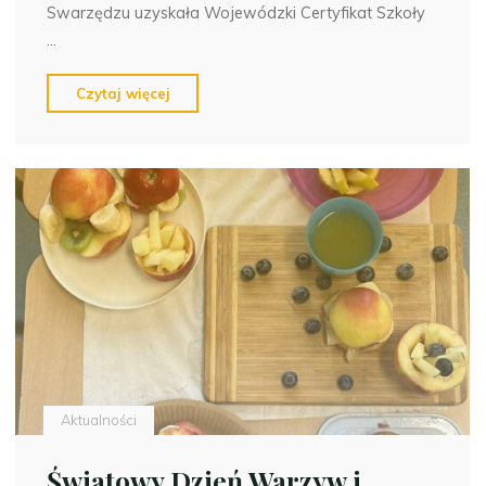
Swarzędzu uzyskała Wojewódzki Certyfikat Szkoły
…
"Hura,
Czytaj więcej
udało
się!
Certyfikat
Szkoły
Promującej
Zdrowie
jest
nasz!"
Aktualności
Światowy Dzień Warzyw i