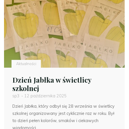
wpływie
elektroniki
na
zdrowie
w
ramach
Szkoły
Promującej
Zdrowie."
Aktualności
Dzień Jabłka w świetlicy
szkolnej
sp3
12 października 2025
Dzień Jabłka, który odbył się 28 września w świetlicy
szkolnej organizowany jest cyklicznie raz w roku. Był
to dzień pełen kolorów, smaków i ciekawych
wiadomości …