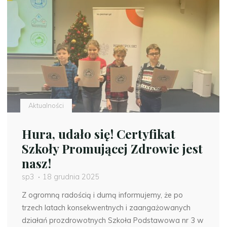
zdrowotną
za
nami."
Aktualności
Hura, udało się! Certyfikat
Szkoły Promującej Zdrowie jest
nasz!
sp3
18 grudnia 2025
Z ogromną radością i dumą informujemy, że po
trzech latach konsekwentnych i zaangażowanych
działań prozdrowotnych Szkoła Podstawowa nr 3 w