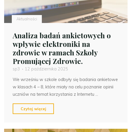
Aktualności
Analiza badań ankietowych o
wpływie elektroniki na
zdrowie w ramach Szkoły
Promującej Zdrowie.
sp3
12 października 2025
We wrześniu w szkole odbyły się badania ankietowe
w klasach 4 – 8, które miały na celu poznanie opinii
uczniów na temat korzystania z Internetu …
"Analiza
Czytaj więcej
badań
ankietowych
o