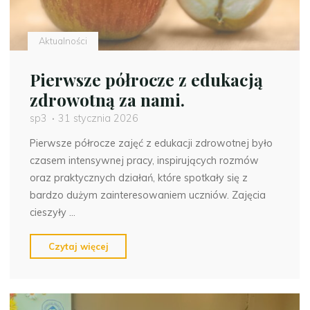
Aktualności
Pierwsze półrocze z edukacją
zdrowotną za nami.
sp3
31 stycznia 2026
Pierwsze półrocze zajęć z edukacji zdrowotnej było
czasem intensywnej pracy, inspirujących rozmów
oraz praktycznych działań, które spotkały się z
bardzo dużym zainteresowaniem uczniów. Zajęcia
cieszyły …
"Pierwsze
Czytaj więcej
półrocze
z
edukacją