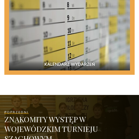
KALENDARZ WYDARZEŃ
POPRZEDNI
ZNAKOMITY WYSTĘP W
WOJEWÓDZKIM TURNIEJU
SZACHOWYM