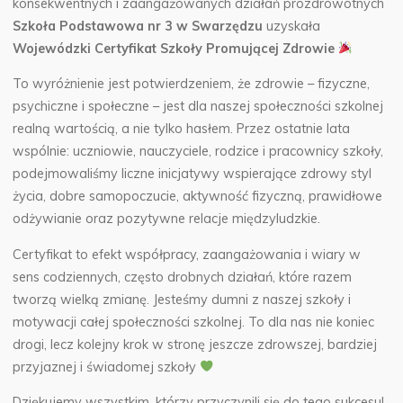
konsekwentnych i zaangażowanych działań prozdrowotnych
Szkoła Podstawowa nr 3 w Swarzędzu
uzyskała
Wojewódzki
Certyfikat Szkoły Promującej Zdrowie
To wyróżnienie jest potwierdzeniem, że zdrowie – fizyczne,
psychiczne i społeczne – jest dla naszej społeczności szkolnej
realną wartością, a nie tylko hasłem. Przez ostatnie lata
wspólnie: uczniowie, nauczyciele, rodzice i pracownicy szkoły,
podejmowaliśmy liczne inicjatywy wspierające zdrowy styl
życia, dobre samopoczucie, aktywność fizyczną, prawidłowe
odżywianie oraz pozytywne relacje międzyludzkie.
Certyfikat to efekt współpracy, zaangażowania i wiary w
sens codziennych, często drobnych działań, które razem
tworzą wielką zmianę. Jesteśmy dumni z naszej szkoły i
motywacji całej społeczności szkolnej. To dla nas nie koniec
drogi, lecz kolejny krok w stronę jeszcze zdrowszej, bardziej
przyjaznej i świadomej szkoły
Dziękujemy wszystkim, którzy przyczynili się do tego sukcesu!