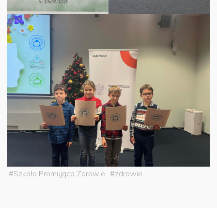
#
Szkoła Promująca Zdrowie
#
zdrowie