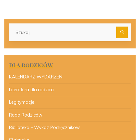
Szu
dla:
DLA RODZICÓW
KALENDARZ WYDARZEŃ
Literatura dla rodzica
Legitymacje
Rada Rodziców
Biblioteka – Wykaz Podręczników