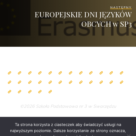
NASTĘPNY
EUROPEJSKIE DNI JĘZYKÓW
OBCYCH w SP3
©2026 Szkoła Podstawowa nr 3 w Swarzędzu
Ta strona korzysta z ciasteczek aby świadczyć usługi na
najwyższym poziomie. Dalsze korzystanie ze strony oznacza,
Zasilane przez
Bravada
&
WordPress
.