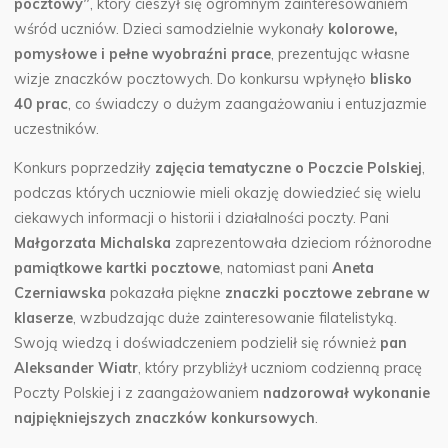
pocztowy”
, który cieszył się ogromnym zainteresowaniem
wśród uczniów. Dzieci samodzielnie wykonały
kolorowe,
pomysłowe i pełne wyobraźni prace
, prezentując własne
wizje znaczków pocztowych. Do konkursu wpłynęło
blisko
40 prac
, co świadczy o dużym zaangażowaniu i entuzjazmie
uczestników.
Konkurs poprzedziły
zajęcia tematyczne o Poczcie Polskiej
,
podczas których uczniowie mieli okazję dowiedzieć się wielu
ciekawych informacji o historii i działalności poczty. Pani
Małgorzata Michalska
zaprezentowała dzieciom różnorodne
pamiątkowe kartki pocztowe
, natomiast pani
Aneta
Czerniawska
pokazała piękne
znaczki pocztowe zebrane w
klaserze
, wzbudzając duże zainteresowanie filatelistyką.
Swoją wiedzą i doświadczeniem podzielił się również
pan
Aleksander Wiatr
, który przybliżył uczniom codzienną pracę
Poczty Polskiej i z zaangażowaniem
nadzorował wykonanie
najpiękniejszych znaczków konkursowych
.