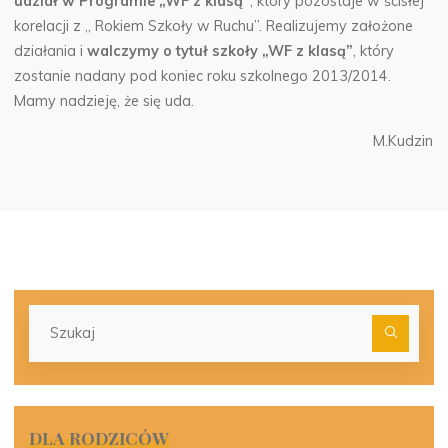
udział
w Programie „WF z klasą”
, który pozostaje w ścisłej
korelacji z „ Rokiem Szkoły w Ruchu”. Realizujemy założone
działania i
walczymy o tytuł szkoły „WF z klasą”
, który
zostanie nadany pod koniec roku szkolnego 2013/2014.
Mamy nadzieję, że się uda.
M.Kudzin
Szu
dla:
DLA RODZICÓW