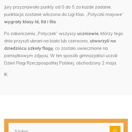
Jury przyznawało punkty od 0 do 5 za każde zadanie,
punktacja zostanie wliczona do Ligi Klas. „Potyczki majowe”
wygrały klasy Id, IId i IIIa
.
Po zakończeniu „Potyczek” wszyscy
uczniowie
, którzy tego
dnia przyszli ubrani na biało lub czerwono,
utworzyli na
dziedzińcu szkoły flagę
, co zostało uwiecznione na
pamiątkowym zdjęciu. W ten sposób gimnazjaliści uczcili
Dzień Flagi Rzeczpospolitej Polskiej, obchodzony 2 maja.
IK
Szu