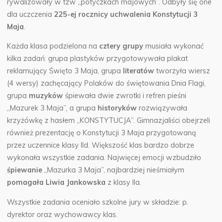
rywalizowały w tzw „potyczkach majowych”. Odbyły się one
dla uczczenia
225-ej rocznicy uchwalenia Konstytucji 3
Maja
.
Każda klasa podzielona na
cztery grupy
musiała wykonać
kilka zadań: grupa plastyków przygotowywała plakat
reklamujący Święto 3 Maja, grupa
literatów
tworzyła wiersz
(4 wersy) zachęcający Polaków do świętowania Dnia Flagi,
grupa
muzyków
śpiewała dwie zwrotki i refren pieśni
„Mazurek 3 Maja”, a grupa
historyków
rozwiązywała
krzyżówkę z hasłem „KONSTYTUCJA”. Gimnazjaliści obejrzeli
również prezentację o Konstytucji 3 Maja przygotowaną
przez uczennice klasy IId. Większość klas bardzo dobrze
wykonała wszystkie zadania. Najwięcej emocji wzbudziło
śpiewanie
„Mazurka 3 Maja”, najbardziej nieśmiałym
pomagała Liwia Jankowska
z klasy IIa.
Wszystkie zadania oceniało szkolne jury w składzie: p.
dyrektor oraz wychowawcy klas.