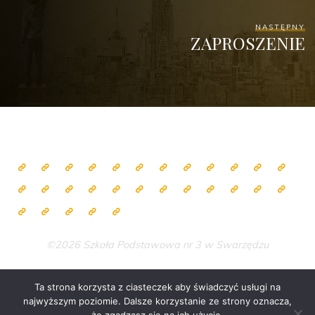
NASTĘPNY
ZAPROSZENIE
©2026 Szkoła Podstawowa nr 3 w Swarzędzu
Ta strona korzysta z ciasteczek aby świadczyć usługi na
najwyższym poziomie. Dalsze korzystanie ze strony oznacza,
Zasilane przez
Bravada
&
WordPress
.