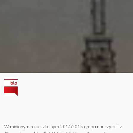
W minionym roku szkolnym 2014/2015 grupa nauczycieli z