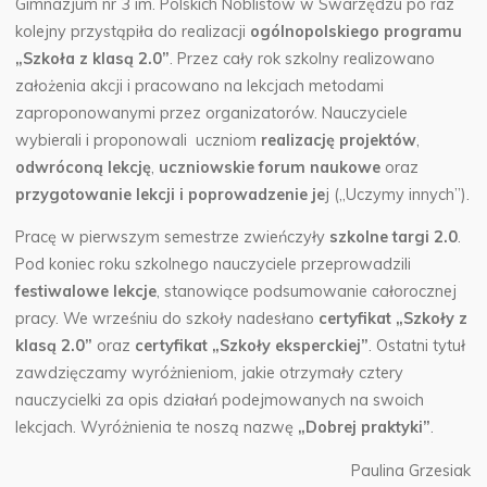
Gimnazjum nr 3 im. Polskich Noblistów w Swarzędzu po raz
kolejny przystąpiła do realizacji
ogólnopolskiego programu
„Szkoła z klasą 2.0”
.
Przez cały rok szkolny realizowano
założenia akcji i pracowano na lekcjach metodami
zaproponowanymi przez organizatorów. Nauczyciele
wybierali i proponowali uczniom
realizację projektów
,
odwróconą lekcję
,
uczniowskie forum naukowe
oraz
przygotowanie lekcji i poprowadzenie je
j („Uczymy innych”).
Pracę w pierwszym semestrze zwieńczyły
szkolne targi 2.0
.
Pod koniec roku szkolnego nauczyciele przeprowadzili
festiwalowe lekcje
, stanowiące podsumowanie całorocznej
pracy. We wrześniu do szkoły nadesłano
certyfikat „Szkoły z
klasą 2.0”
oraz
certyfikat „Szkoły eksperckiej”
. Ostatni tytuł
zawdzięczamy wyróżnieniom, jakie otrzymały cztery
nauczycielki za opis działań podejmowanych na swoich
lekcjach. Wyróżnienia te noszą nazwę
„Dobrej praktyki”
.
Paulina Grzesiak