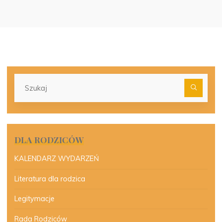
Szu
dla:
DLA RODZICÓW
KALENDARZ WYDARZEŃ
Literatura dla rodzica
Legitymacje
Rada Rodziców