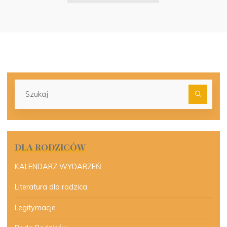
Szu
dla:
DLA RODZICÓW
KALENDARZ WYDARZEŃ
Literatura dla rodzica
Legitymacje