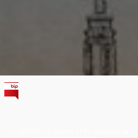
21. 09.2015 r.
o godzinie
17.30
rozpoczną się
spotkania z rodzicami –