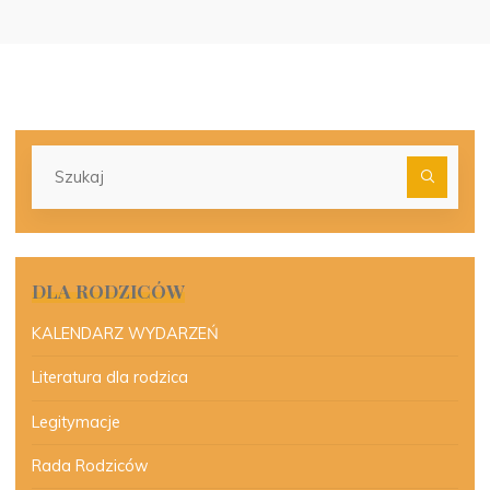
Szu
dla:
DLA RODZICÓW
KALENDARZ WYDARZEŃ
Literatura dla rodzica
Legitymacje
Rada Rodziców