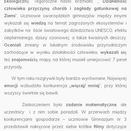
Ekologiczn
y. Tegoroczne hasło brzmiało: ,,
Działalność
człowieka przyczyną chorób i zagłady gatunkowej na
Ziemi
”.
Uczniowie swarzędzkich gimnazjów między innymi
wykazali się
wiedzą
na temat zagrożonych ekosystemów i
zabytków na liście światowego dziedzictwa UNESCO, efektu
cieplarnianego, dziury ozonowej, a także kwaśnych deszczy.
Oceniali
zmiany w lokalnym środowisku przyrodniczym
zachodzące w wyniku działalności człowieka,
wykazali si
ę
też
znajomości
ą mapy, na której musieli umiejscowić 7 pereł
przyrody.
W tym roku rozgrywki były bardzo wyrównane. Najwięcej
emocji
wzbudziła konkurencja
„więcej/ mniej
”, przy której
wszyscy świetnie się bawili.
Zaskoczeniem było
zadanie matematyczne
, ale
uczestnicy i z nim sobie poradzili. W przerwach między
konkurencjami gospodarze – uczniowie Gimnazjum nr 3
przedstawili nakręcone przez siebie krótkie
filmy
dotyczące