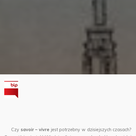
Czy
savoir – vivre
jest potrzebny w dzisiejszych czasach?