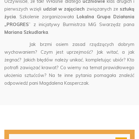
Oczywiście, że tak! Właśnie dlatego
uczniowie
klas drugich i
pierwszych wzięli
udział w zajęciach
związanych ze
sztuką
życia
. Szkolenie zorganizowała
Lokalna Grupa Działania
„PROGRES
” z inicjatywy Burmistrza MiG Swarzędz pana
Mariana Szkudlarka
.
Jak brzmi osiem zasad rządzących dobrym
wychowaniem? Czym jest uprzejmość? Jak witać, a jak
żegnać? Jakich błędów należy unikać, kompletując ubiór? Kto
potrafi zawiązać krawat? Co wiemy na temat prawidłowego
ułożenia sztućców? Na te inne pytania pomagała znaleźć
odpowiedź pani Magdalena Kasperczak.
Szu