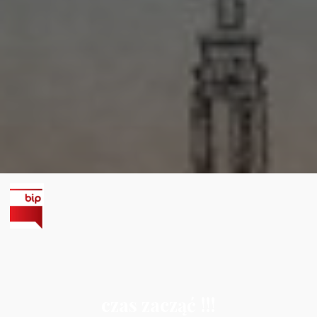
czas zacząć !!!