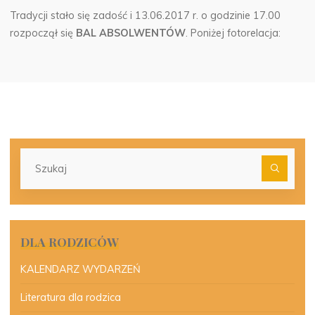
Tradycji stało się zadość i 13.06.2017 r. o godzinie 17.00
rozpoczął się
BAL ABSOLWENTÓW
. Poniżej fotorelacja:
Szu
dla:
DLA RODZICÓW
KALENDARZ WYDARZEŃ
Literatura dla rodzica