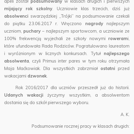
apeli został
podsumowany
w klasach drugich i pierwszych
mijający rok szkolny
. Uczniowie klas trzecich, dziś już
absolwenci
swarzędzkiej „Trójki” na podsumowanie czekali
do piątku 23.06.2017 r. Wręczono
nagrody
najlepszym
uczniom,
puchary
– najlepszym sportowcom, a uczniowie ze
100% frekwencją wyjechali ze szkoły nowymi
roweram
i,
które ufundowała Rada Rodziców. Pogratulowano laureatom
i wyróżnionym w licznych konkursach. Tytuł
najlepszego
absolwenta
, czyli Primus inter pares w tym roku otrzymała
Maja Maćkowiak. Dla wszystkich zabrzmiał
ostatni
przed
wakacjami
dzwonek
.
Rok 2016/2017 dla uczniów przeszedł już do historii.
Udanych wakacji
życzymy wszystkim, a absolwentom
dostania się do szkół pierwszego wyboru.
A. K.
Podsumowanie rocznej pracy w klasach drugich: