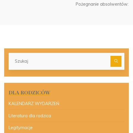
Pożegnanie absolwentów:
Szu
dla:
DLA RODZICÓW
KALENDARZ WYDARZEŃ
Literatura dla rodzica
Legitymacje