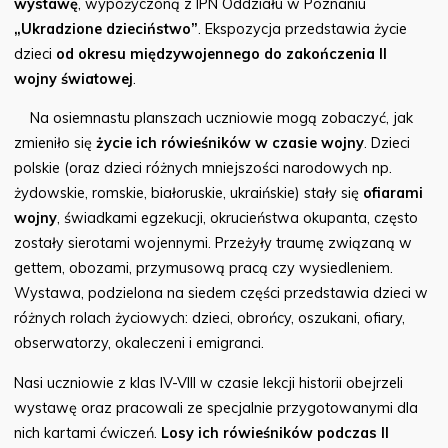
wystawę
, wypożyczoną z IPN Oddziału w Poznaniu
„Ukradzione dzieciństwo”
. Ekspozycja przedstawia życie
dzieci
od okresu międzywojennego do zakończenia II
wojny światowej
.
Na osiemnastu planszach uczniowie mogą zobaczyć, jak
zmieniło się
życie ich rówieśników w czasie wojny
. Dzieci
polskie (oraz dzieci różnych mniejszości narodowych np.
żydowskie, romskie, białoruskie, ukraińskie) stały się
ofiarami
wojny
, świadkami egzekucji, okrucieństwa okupanta, często
zostały sierotami wojennymi. Przeżyły traumę związaną w
gettem, obozami, przymusową pracą czy wysiedleniem.
Wystawa, podzielona na siedem części przedstawia dzieci w
różnych rolach życiowych: dzieci, obrońcy, oszukani, ofiary,
obserwatorzy, okaleczeni i emigranci.
Nasi uczniowie z klas IV-VIII w czasie lekcji historii obejrzeli
wystawę oraz pracowali ze specjalnie przygotowanymi dla
nich kartami ćwiczeń.
Losy ich rówieśników podczas II