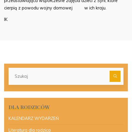
przedstawiająca współczesne zdjęcia dzieci z Syrii, które
cierpią z powodu wojny domowej w ich kraju.
IK
Szu
dla:
DLA RODZICÓW
KALENDARZ WYDARZEŃ
Literatura dla rodzica