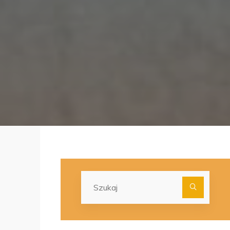
Szuka
dla: