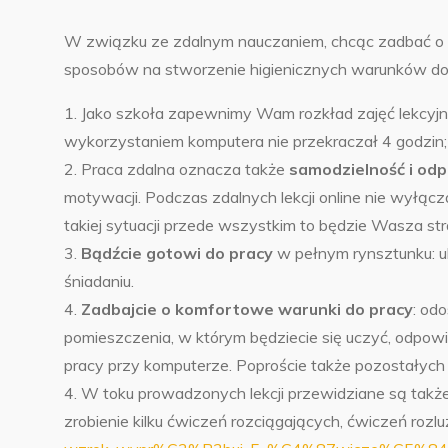
W związku ze zdalnym nauczaniem, chcąc zadbać o 
sposobów na stworzenie higienicznych warunków do 
1. Jako szkoła zapewnimy Wam rozkład zajęć lekcyjn
wykorzystaniem komputera nie przekraczał 4 godzin;
2. Praca zdalna oznacza także
samodzielność i odp
motywacji. Podczas zdalnych lekcji online nie wyłąc
takiej sytuacji przede wszystkim to będzie Wasza str
3.
Bądźcie gotowi do pracy
w pełnym rynsztunku: ub
śniadaniu.
4.
Zadbajcie o komfortowe warunki do pracy
: od
pomieszczenia, w którym będziecie się uczyć, odpowi
pracy przy komputerze. Poproście także pozostałych
4. W toku prowadzonych lekcji przewidziane są takż
zrobienie kilku ćwiczeń rozciągających, ćwiczeń rozlu