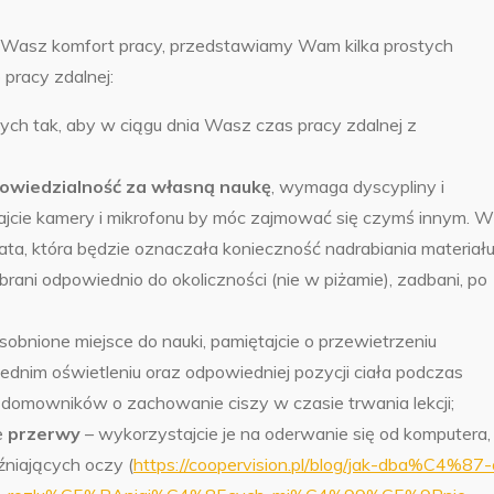
Wasz komfort pracy, przedstawiamy Wam kilka prostych
pracy zdalnej:
ych tak, aby w ciągu dnia Wasz czas pracy zdalnej z
owiedzialność za własną naukę
, wymaga dyscypliny i
zajcie kamery i mikrofonu by móc zajmować się czymś innym. W
ata, która będzie oznaczała konieczność nadrabiania materiału
rani odpowiednio do okoliczności (nie w piżamie), zadbani, po
osobnione miejsce do nauki, pamiętajcie o przewietrzeniu
ednim oświetleniu oraz odpowiedniej pozycji ciała podczas
 domowników o zachowanie ciszy w czasie trwania lekcji;
e
przerwy
– wykorzystajcie je na oderwanie się od komputera,
źniających oczy (
https://coopervision.pl/blog/jak-dba%C4%87-