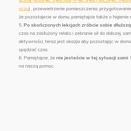
wzrok-wypr%C3%B3buj-5-%C4%87wicze%C5%84
oczu
) , przewietrzenie pomieszczenia, przygotowanie
że pozostajecie w domu, pamiętajcie także o higienie 
5.
Po skończonych lekcjach zróbcie sobie dłuższą
czas na zasłużony relaks i zebranie sił do dalszej, s
aktywności, teraz jest okazja aby pozostając w domu 
spędzać czas.
6. Pamiętajcie, że
nie jesteście w tej sytuacji sami
.
na naszą pomoc.