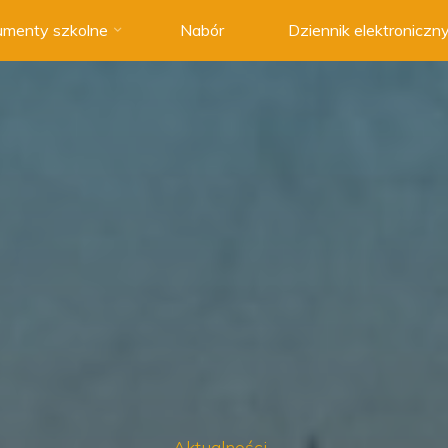
menty szkolne
Nabór
Dziennik elektroniczn
Aktualności