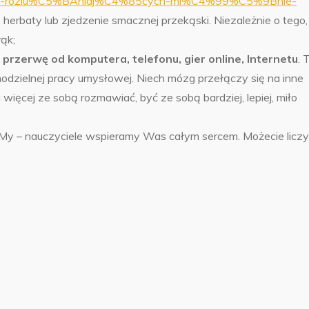
-rozlu%C5%BAniaj%C4%85cych-mi%C4%99%C5%9Bnie-
 herbaty lub zjedzenie smacznej przekąski. Niezależnie o tego,
rąk;
 przerwę od komputera, telefonu, gier online, Internetu
. 
amodzielnej pracy umysłowej. Niech mózg przełączy się na inne
więcej ze sobą rozmawiać, być ze sobą bardziej, lepiej, miło
 My – nauczyciele wspieramy Was całym sercem. Możecie licz