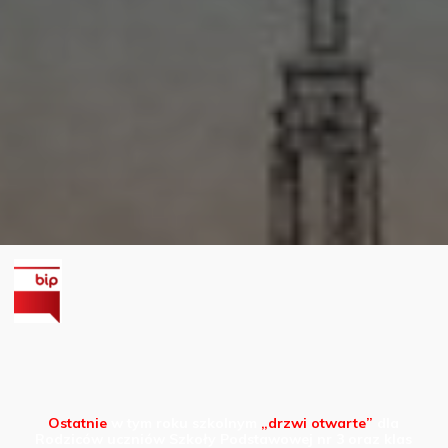
Ostatnie
w tym roku szkolnym
„drzwi otwarte”
dla
Rodziców uczniów Szkoły Podstawowej nr 3 oraz klas