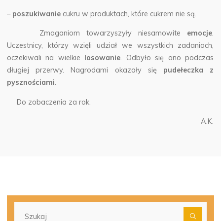
–
poszukiwanie
cukru w produktach, które cukrem nie są.
Zmaganiom towarzyszyły niesamowite
emocje
.
Uczestnicy, którzy wzięli udział we wszystkich zadaniach,
oczekiwali na wielkie
losowanie
. Odbyło się ono podczas
długiej przerwy. Nagrodami okazały się
pudełeczka z
pysznościami
.
Do zobaczenia za rok.
A.K.
Szu
dla: