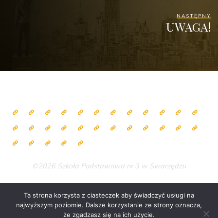
NASTĘPNY
UWAGA!
©2026 Szkoła Podstawowa nr 3 w Swarzędzu
Ta strona korzysta z ciasteczek aby świadczyć usługi na
najwyższym poziomie. Dalsze korzystanie ze strony oznacza,
Zasilane przez
Bravada
&
WordPress
.
że zgadzasz się na ich użycie.