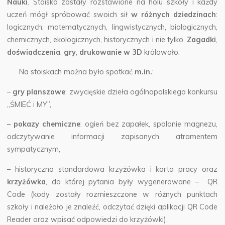
Nauki
.
Stoiska zostały rozstawione na holu szkoły i każdy
uczeń mógł spróbować swoich sił
w różnych dziedzinach
:
logicznych, matematycznych, lingwistycznych, biologicznych,
chemicznych, ekologicznych, historycznych i nie tylko.
Zagadki
,
doświadczenia
,
gry
,
drukowanie w 3D
królowało.
Na stoiskach można było spotkać
m.in.
:
–
gry planszowe
: zwycięskie dzieła ogólnopolskiego konkursu
„ŚMIEĆ i MY”,
–
pokazy chemiczne
: ogień bez zapałek, spalanie magnezu,
odczytywanie informacji zapisanych atramentem
sympatycznym,
– historyczna standardowa krzyżówka i karta pracy oraz
krzyżówka
, do której pytania były wygenerowane – QR
Code (kody zostały rozmieszczone w różnych punktach
szkoły i należało je znaleźć, odczytać dzięki aplikacji QR Code
Reader oraz wpisać odpowiedzi do krzyżówki),