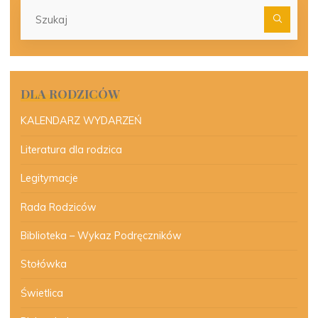
Szu
dla:
DLA RODZICÓW
KALENDARZ WYDARZEŃ
Literatura dla rodzica
Legitymacje
Rada Rodziców
Biblioteka – Wykaz Podręczników
Stołówka
Świetlica