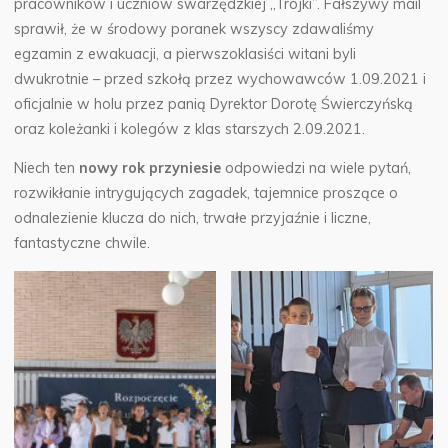
pracowników i uczniów swarzędzkiej „Trójki”. Fałszywy mail
sprawił, że w środowy poranek wszyscy zdawaliśmy
egzamin z ewakuacji, a pierwszoklasiści witani byli
dwukrotnie – przed szkołą przez wychowawców 1.09.2021 i
oficjalnie w holu przez panią Dyrektor Dorotę Świerczyńską
oraz koleżanki i kolegów z klas starszych 2.09.2021.
Niech ten
nowy rok przyniesie
odpowiedzi na wiele pytań,
rozwikłanie intrygujących zagadek, tajemnice proszące o
odnalezienie klucza do nich, trwałe przyjaźnie i liczne,
fantastyczne chwile.