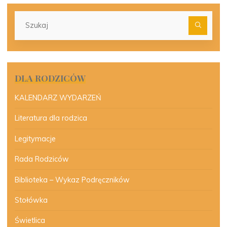
Szu
dla:
DLA RODZICÓW
KALENDARZ WYDARZEŃ
Literatura dla rodzica
Legitymacje
Rada Rodziców
Biblioteka – Wykaz Podręczników
Stołówka
Świetlica