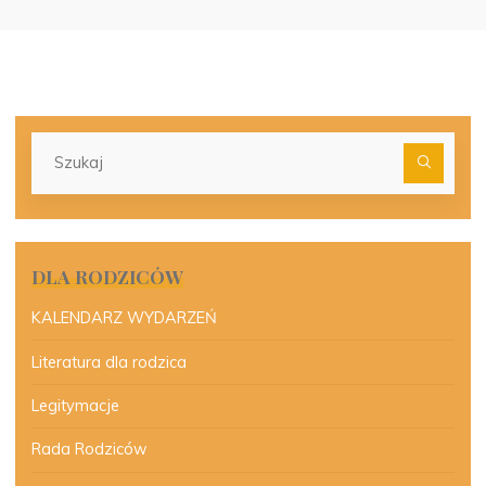
Szu
dla:
DLA RODZICÓW
KALENDARZ WYDARZEŃ
Literatura dla rodzica
Legitymacje
Rada Rodziców