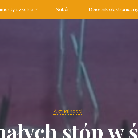
menty szkolne
Nabór
Dziennik elektroniczn
Aktualności
ałych stóp w ś