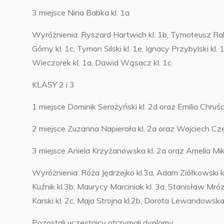
3 miejsce Nina Babka kl. 1a
Wyróżnienia: Ryszard Hartwich kl. 1b, Tymoteusz Rako
Górny kl. 1c, Tymon Silski kl. 1e, Ignacy Przybylski kl
Wieczorek kl. 1a, Dawid Wąsacz kl. 1c
KLASY 2 i 3
1 miejsce Dominik Serożyński kl. 2d oraz Emilia Chruści
2 miejsce Zuzanna Napierała kl. 2a oraz Wojciech Cze
3 miejsce Aniela Krzyżanowska kl. 2a oraz Amelia Mik
Wyróżnienia: Róża Jędrzejko kl.3a, Adam Ziółkowski kl
Kuźnik kl.3b, Maurycy Marciniak kl. 3a, Stanisław Mró
Karski kl. 2c, Maja Strojna kl.2b, Dorota Lewandowska
Pozostali uczestnicy otrzymali dyplomy.