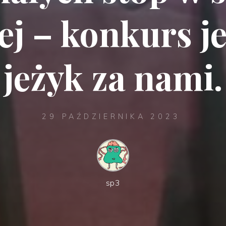
ej – konkurs j
jeżyk za nami.
29 PAŹDZIERNIKA 2023
sp3