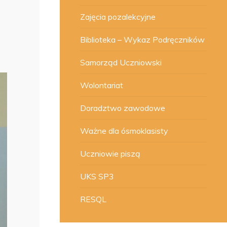
Zajęcia pozalekcyjne
Biblioteka – Wykaz Podręczników
Samorząd Uczniowski
Wolontariat
Doradztwo zawodowe
Ważne dla ósmoklasisty
Uczniowie piszą
UKS SP3
RESQL