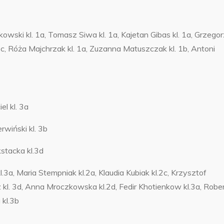
wski kl. 1a, Tomasz Siwa kl. 1a, Kajetan Gibas kl. 1a, Grzegor
. 1c, Róża Majchrzak kl. 1a, Zuzanna Matuszczak kl. 1b, Antoni
el kl. 3a
rwiński kl. 3b
stacka kl.3d
.3a, Maria Stempniak kl.2a, Klaudia Kubiak kl.2c, Krzysztof
z kl. 3d, Anna Mroczkowska kl.2d, Fedir Khotienkow kl.3a, Robe
 kl.3b