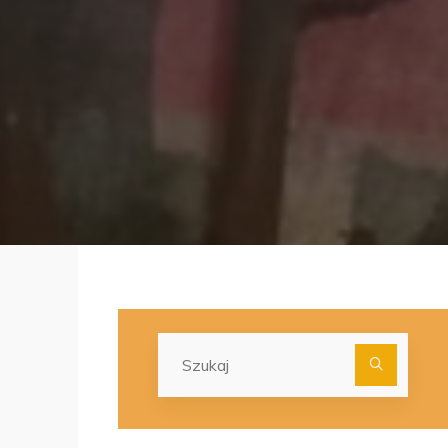
Szuka
dla: