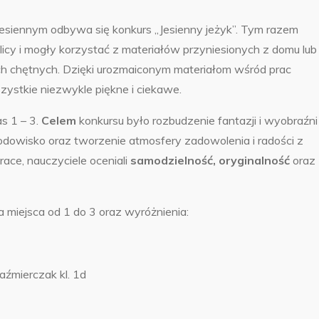
e jesiennym odbywa się konkurs „Jesienny jeżyk”. Tym razem
cy i mogły korzystać z materiałów przyniesionych z domu lub
ich chętnych. Dzięki urozmaiconym materiałom wśród prac
szystkie niezwykle piękne i ciekawe.
s 1 – 3.
Celem
konkursu było rozbudzenie fantazji i wyobraźni
rodowisko oraz tworzenie atmosfery zadowolenia i radości z
ace, nauczyciele oceniali
samodzielność, oryginalność
oraz
a miejsca od 1 do 3 oraz wyróżnienia:
aźmierczak kl. 1d