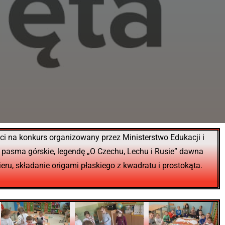
ści na konkurs organizowany przez Ministerstwo Edukacji i
 pasma górskie, legendę „O Czechu, Lechu i Rusie” dawna
eru, składanie origami płaskiego z kwadratu i prostokąta.