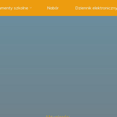
menty szkolne
Nabór
Dziennik elektroniczn
Aktualności