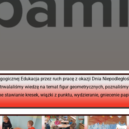
agogicznej Edukacja przez ruch pracę z okazji Dnia Niepodległo
trwalaliśmy wiedzę na temat figur geometrycznych, poznaliśmy
stawianie kresek, wiązki z punktu, wydzieranie, gniecenie papi