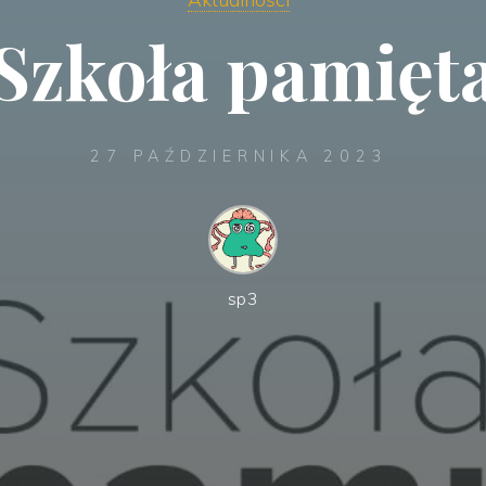
Szkoła pamięt
27 PAŹDZIERNIKA 2023
sp3