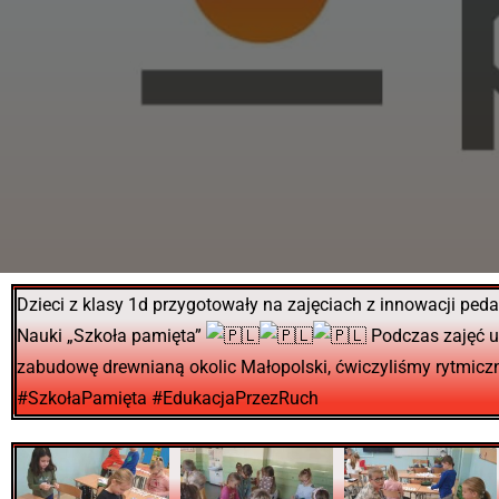
Dzieci z klasy 1d przygotowały na zajęciach z innowacji ped
Nauki „Szkoła pamięta”
Podczas zajęć u
zabudowę drewnianą okolic Małopolski, ćwiczyliśmy rytmiczne 
#SzkołaPamięta #EdukacjaPrzezRuch