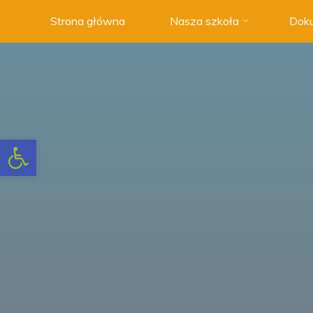
Strona główna
Nasza szkoła
Doku
Szkoła
Podstawowa
nr 3 w
Swarzędzu
NOWOCZESNA
SZKOŁA
Otwórz pasek narzędzi
Z
TRADYCJAMI