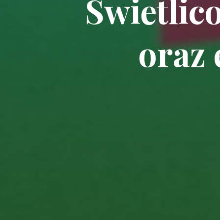
Świetlic
oraz 