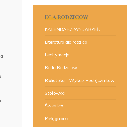
DLA RODZICÓW
KALENDARZ WYDARZEŃ
Literatura dla rodzica
Legitymacje
ła
Rada Rodziców
d
Biblioteka – Wykaz Podręczników
Stołówka
e
Świetlica
Pielęgniarka