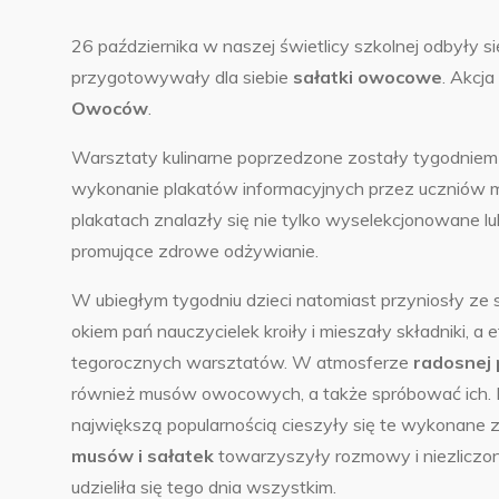
26 października w naszej świetlicy szkolnej odbyły s
przygotowywały dla siebie
sałatki owocowe
. Akcj
Owoców
.
Warsztaty kulinarne poprzedzone zostały tygodnie
wykonanie plakatów informacyjnych przez uczniów mł
plakatach znalazły się nie tylko wyselekcjonowane l
promujące zdrowe odżywianie.
W ubiegłym tygodniu dzieci natomiast przyniosły ze
okiem pań nauczycielek kroiły i mieszały składniki, 
tegorocznych warsztatów. W atmosferze
radosnej 
również musów owocowych, a także spróbować ich. 
największą popularnością cieszyły się te wykonane z
musów i sałatek
towarzyszyły rozmowy i niezliczon
udzieliła się tego dnia wszystkim.