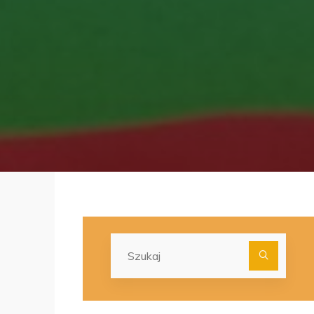
Szuka
dla: