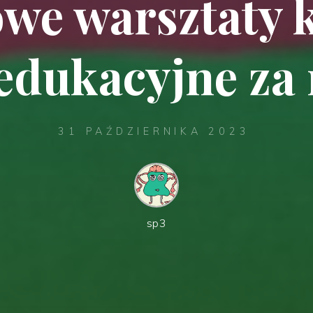
owe warsztaty 
edukacyjne za
31 PAŹDZIERNIKA 2023
sp3