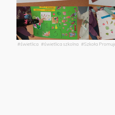
#
świetlica
#
świetlica szkolna
#
Szkoła Promuj