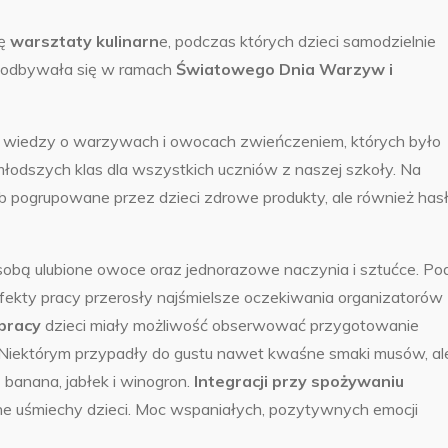
ię
warsztaty kulinarn
e, podczas których dzieci samodzielnie
a odbywała się w ramach
Światowego Dnia Warzyw i
m wiedzy o warzywach i owocach zwieńczeniem, których było
odszych klas dla wszystkich uczniów z naszej szkoły. Na
ub pogrupowane przez dzieci zdrowe produkty, ale również has
 sobą ulubione owoce oraz jednorazowe naczynia i sztućce. Po
a efekty pracy przerosły najśmielsze oczekiwania organizatorów
pracy
dzieci miały możliwość obserwować przygotowanie
Niektórym przypadły do gustu nawet kwaśne smaki musów, al
 banana, jabłek i winogron.
Integracji przy spożywaniu
e uśmiechy dzieci. Moc wspaniałych, pozytywnych emocji