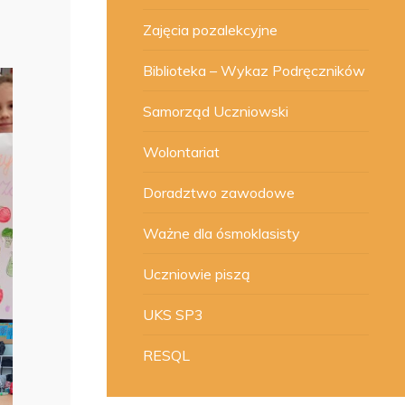
Zajęcia pozalekcyjne
Biblioteka – Wykaz Podręczników
Samorząd Uczniowski
Wolontariat
Doradztwo zawodowe
Ważne dla ósmoklasisty
Uczniowie piszą
UKS SP3
RESQL