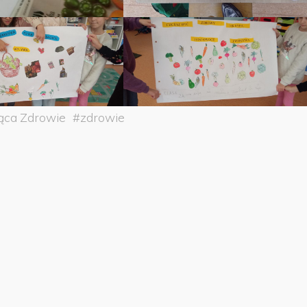
ąca Zdrowie
#
zdrowie