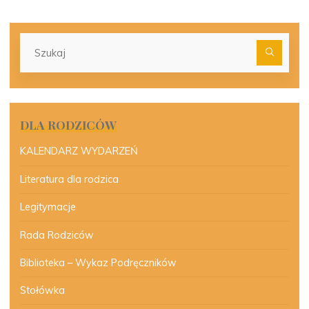
Szu
dla:
DLA RODZICÓW
KALENDARZ WYDARZEŃ
Literatura dla rodzica
Legitymacje
Rada Rodziców
Biblioteka – Wykaz Podręczników
Stołówka