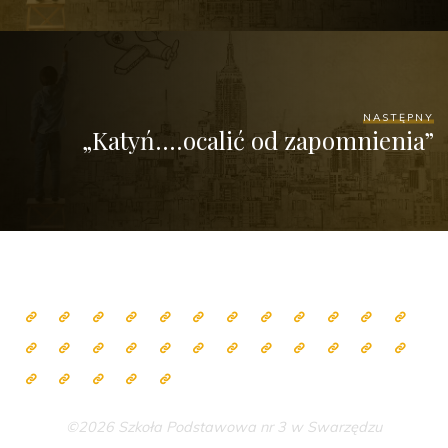
NASTĘPNY
„Katyń….ocalić od zapomnienia”
©2026 Szkoła Podstawowa nr 3 w Swarzędzu