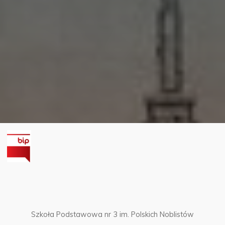
Szkoła Podstawowa nr 3 im. Polskich Noblistów