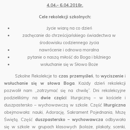
4.04.– 6.04.2018r.
Cele rekolekcji szkolnych:
życie wiarą na co dzień
zachęcanie do chrześcijańskiego świadectwa w
środowisku codziennego życia
nawrócenie i odnowa moralna
pytanie o naszą miłość do Boga i bliźniego
wsłuchanie się w Słowo Boże
Szkolne Rekolekcje to
czas przemyśleń
, to
wyciszenie
i
wsłuchanie się w słowa Boga
. Każdy dzień rekolekcji
pozwolił nam „zatrzymać się na chwilę”. Dni rekolekcyjne
podzieliliśmy na
dwie części
: liturgiczną – w kościele i
duszpastersko – wychowawczą w szkole. Część
liturgiczna
obejmowała: nauki, Adorację, Sakrament Pojednania, Mszę
Świętą. Część
duszpastersko – wychowawcza
odbywała
się w szkole w grupach klasowych (kolaże, plakaty, scenki,