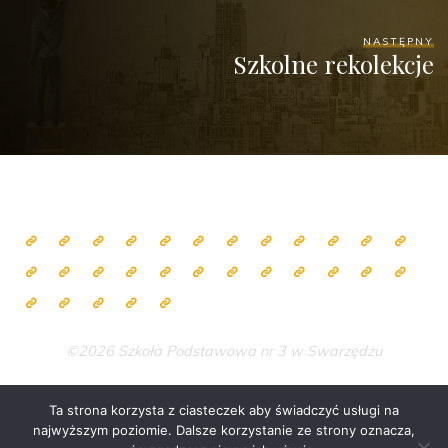
NASTĘPNY
Szkolne rekolekcje
©2026 Szkoła Podstawowa nr 3 w Swarzędzu
Ta strona korzysta z ciasteczek aby świadczyć usługi na
najwyższym poziomie. Dalsze korzystanie ze strony oznacza,
Zasilane przez
Bravada
&
WordPress
.