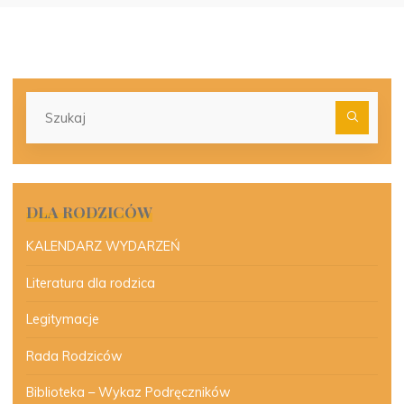
Szu
dla:
DLA RODZICÓW
KALENDARZ WYDARZEŃ
Literatura dla rodzica
Legitymacje
Rada Rodziców
Biblioteka – Wykaz Podręczników