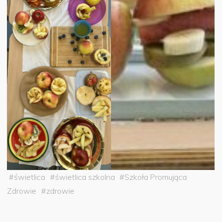
#
świetlica
#
świetlica szkolna
#
Szkoła Promująca
Zdrowie
#
zdrowie