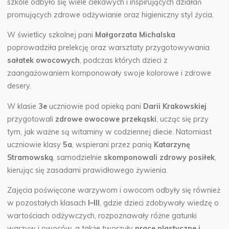
szkole odbyło się wiele ciekawych i inspirujących działań
promujących zdrowe odżywianie oraz higieniczny styl życia.
W świetlicy szkolnej pani
Małgorzata Michalska
poprowadziła prelekcję oraz warsztaty przygotowywania
sałatek owocowych
, podczas których dzieci z
zaangażowaniem komponowały swoje kolorowe i zdrowe
desery.
W klasie
3e
uczniowie pod opieką pani
Darii Krakowskiej
przygotowali
zdrowe owocowe przekąski
, ucząc się przy
tym, jak ważne są witaminy w codziennej diecie. Natomiast
uczniowie klasy
5a
, wspierani przez panią
Katarzynę
Stramowską
, samodzielnie
skomponowali zdrowy posiłek
,
kierując się zasadami prawidłowego żywienia.
Zajęcia poświęcone warzywom i owocom odbyły się również
w pozostałych klasach
I–III
, gdzie dzieci zdobywały wiedzę o
wartościach odżywczych, rozpoznawały różne gatunki
warzyw i owoców, a także tworzyły
prace plastyczne i