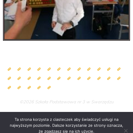
©2026 Szkoła Podstawowa nr 3 w Swarzędzu
Ta strona korzysta z ciasteczek aby świadczyć usługi na
najwyższym poziomie. Dalsze korzystanie ze strony oznacza,
Zasilane przez
Bravada
&
WordPress
.
że zgadzasz się na ich użycie.