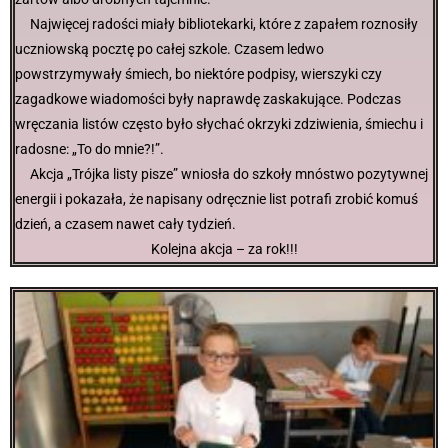
Najwięcej radości miały bibliotekarki, które z zapałem roznosiły
uczniowską pocztę po całej szkole. Czasem ledwo
powstrzymywały śmiech, bo niektóre podpisy, wierszyki czy
zagadkowe wiadomości były naprawdę zaskakujące. Podczas
wręczania listów często było słychać okrzyki zdziwienia, śmiechu i
radosne: „To do mnie?!”.
Akcja „Trójka listy pisze” wniosła do szkoły mnóstwo pozytywnej
energii i pokazała, że napisany odręcznie list potrafi zrobić komuś
dzień, a czasem nawet cały tydzień.
Kolejna akcja – za rok!!!