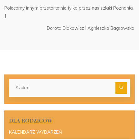
Polecamy innym przetarte nie tylko przez nas szlaki Poznania.
J
Dorota Diakowicz i Agnieszka Bagrowska
Szu
dla:
DLA RODZICÓW
KALENDARZ WYDARZEŃ