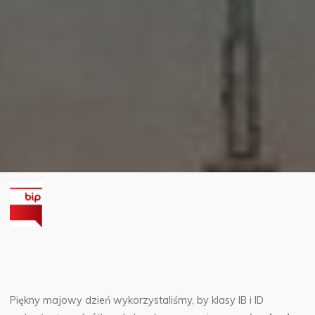
Piękny majowy dzień wykorzystaliśmy, by klasy IB i ID