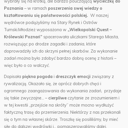
wybrały się na krótką, ale bardzo pouczającą
wycieczkę do
Poznania
– w ramach
poszerzenia swej wiedzy o
kształtowaniu się państwowości polskiej.
W naszej
wędrówce podążyliśmy na Stary Rynek i Ostrów
Tumski.Młodzież wyposażona w
„Wielkopolski Quest –
Królewski Poznań”
spacerowała uliczkami Starego Miasta,
rozwiązując po drodze zagadki i zadania, które
doprowadziły ich do skrzyni pełnej skarbów. Za wykonanie
zadań można było zdobyć bardzo dobrą ocenę z historii –
więc było o co walczyć.
Dopisała
piękna pogoda
i
dreszczyk emocji
związany z
rywalizacją. Okazało się, że oprócz dobrych chęci i
ogromnego zaangażowania do wykonania zadań, przydaje
się takie zwyczajne… –
cierpliwe
czytanie ze zrozumieniem i
w tej kwestii „przejście na skróty” może mocno wydłużyć
faktyczną trasę do przemierzenia. Niektórzy z nas przekonali
się o tym na własnej skórze. Troszkę się posililiśmy, by mieć
siłę do dalszej wędrówki i… pomaszerowaliśmy dalej.