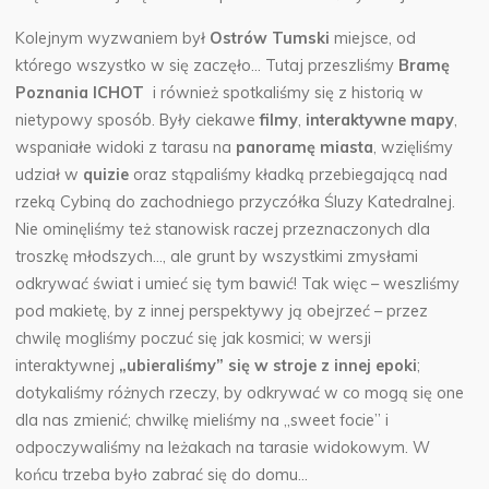
Kolejnym wyzwaniem był
Ostrów Tumski
miejsce, od
którego wszystko w się zaczęło… Tutaj przeszliśmy
Bramę
Poznania ICHOT
i również spotkaliśmy się z historią w
nietypowy sposób. Były ciekawe
filmy
,
interaktywne mapy
,
wspaniałe widoki z tarasu na
panoramę miasta
, wzięliśmy
udział w
quizie
oraz stąpaliśmy kładką przebiegającą nad
rzeką Cybiną do zachodniego przyczółka Śluzy Katedralnej.
Nie ominęliśmy też stanowisk raczej przeznaczonych dla
troszkę młodszych…, ale grunt by wszystkimi zmysłami
odkrywać świat i umieć się tym bawić! Tak więc – weszliśmy
pod makietę, by z innej perspektywy ją obejrzeć – przez
chwilę mogliśmy poczuć się jak kosmici; w wersji
interaktywnej
„ubieraliśmy” się w stroje z innej epoki
;
dotykaliśmy różnych rzeczy, by odkrywać w co mogą się one
dla nas zmienić; chwilkę mieliśmy na „sweet focie” i
odpoczywaliśmy na leżakach na tarasie widokowym. W
końcu trzeba było zabrać się do domu…