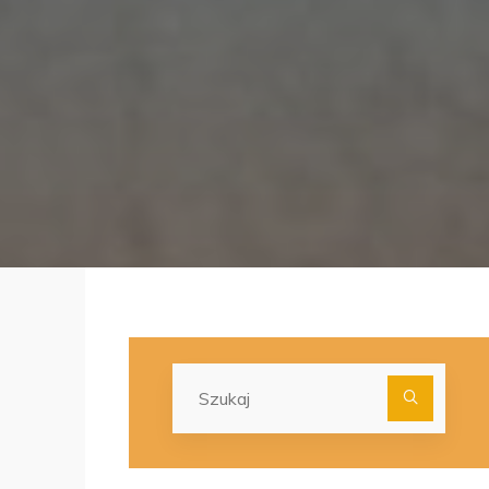
Szuka
dla: