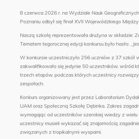
8 czerwca 2026 r. na Wydziale Nauk Geograficznych
Poznaniu odbył się finał XVII Wojewódzkiego Między
Naszą szkołę reprezentowała drużyna w składzie: Zo
Tematem tegorocznej edycji konkursu było hasło: „J
W konkursie uczestniczyło 256 uczniów z 37 szkół w
zakwalifikowało się jedynie 50 uczestników, wśród któ
trzech etapów, podczas których uczestnicy rozwiąz
zespołach.
Konkurs organizowany jest przez Laboratorium Dydak
UAM oraz Społeczną Szkołę Dębinka. Zakres zagad
wymagając od uczestników szerokiej wiedzy z wielu dz
uczestnicy musieli wykazać się znajomością zagadni
związanych z tropikalnymi wyspami.