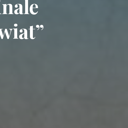
inale
wiat”