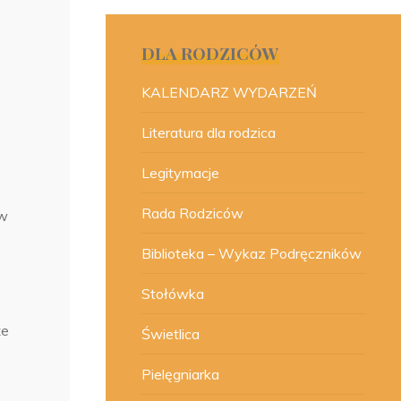
DLA RODZICÓW
KALENDARZ WYDARZEŃ
Literatura dla rodzica
Legitymacje
Rada Rodziców
 w
Biblioteka – Wykaz Podręczników
Stołówka
że
Świetlica
Pielęgniarka