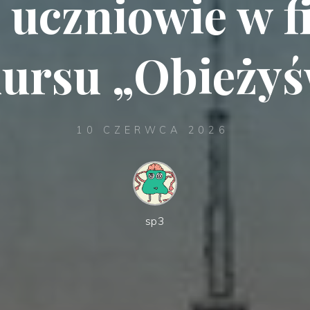
 uczniowie w f
ursu „Obieżyś
10 CZERWCA 2026
sp3