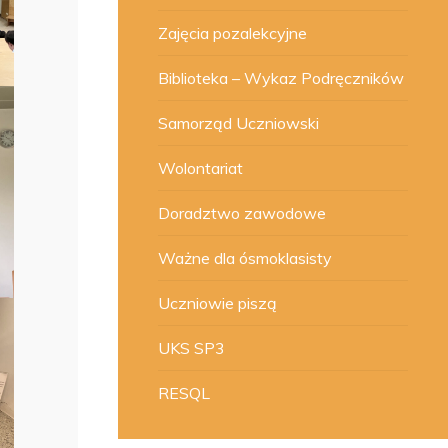
Zajęcia pozalekcyjne
Biblioteka – Wykaz Podręczników
Samorząd Uczniowski
Wolontariat
Doradztwo zawodowe
Ważne dla ósmoklasisty
Uczniowie piszą
UKS SP3
RESQL