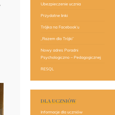
Ubezpieczenie ucznia
y
Przydatne linki
Trójka na Facebook’u
„Razem dla Trójki”
Nowy adres Poradni
Psychologiczno – Pedagogicznej
RESQL
DLA UCZNIÓW
Informacje dla uczniów