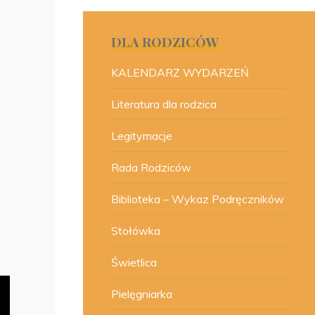
DLA RODZICÓW
KALENDARZ WYDARZEŃ
Literatura dla rodzica
Legitymacje
Rada Rodziców
Biblioteka – Wykaz Podręczników
Stołówka
Świetlica
Pielęgniarka