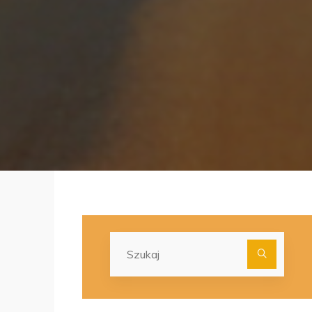
Szuka
dla: