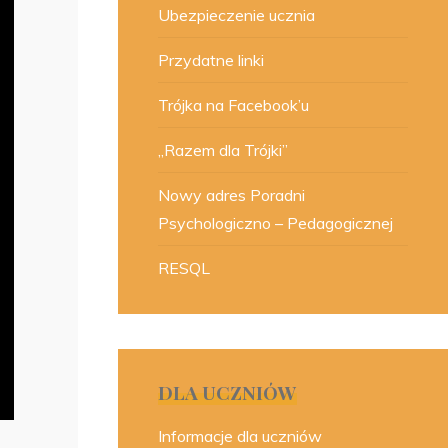
Ubezpieczenie ucznia
Przydatne linki
Trójka na Facebook’u
„Razem dla Trójki”
Nowy adres Poradni
Psychologiczno – Pedagogicznej
RESQL
DLA UCZNIÓW
Informacje dla uczniów