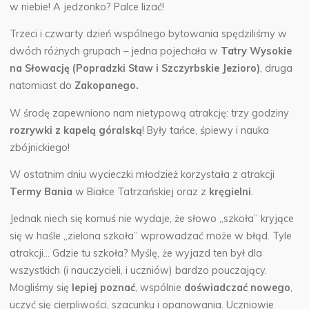
w niebie! A jedzonko? Palce lizać!
Trzeci i czwarty dzień wspólnego bytowania spędziliśmy w
dwóch różnych grupach – jedna pojechała w
Tatry Wysokie
na Słowację (Popradzki Staw i Szczyrbskie Jezioro)
, druga
natomiast do
Zakopanego.
W środę zapewniono nam nietypową atrakcję: trzy godziny
rozrywki z kapelą góralską
! Były tańce, śpiewy i nauka
zbójnickiego!
W ostatnim dniu wycieczki młodzież korzystała z atrakcji
Termy Bania
w Białce Tatrzańskiej oraz z
kręgielni
.
Jednak niech się komuś nie wydaje, że słowo „szkoła” kryjące
się w haśle „zielona szkoła” wprowadzać może w błąd. Tyle
atrakcji… Gdzie tu szkoła? Myślę, że wyjazd ten był dla
wszystkich (i nauczycieli, i uczniów) bardzo pouczający.
Mogliśmy się
lepiej poznać
, wspólnie
doświadczać nowego
,
uczyć się cierpliwości, szacunku i opanowania. Uczniowie