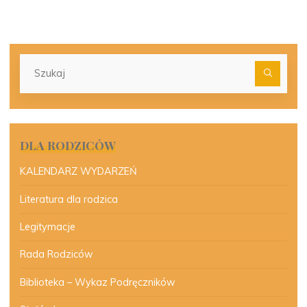
Szu
dla:
DLA RODZICÓW
KALENDARZ WYDARZEŃ
Literatura dla rodzica
Legitymacje
Rada Rodziców
Biblioteka – Wykaz Podręczników