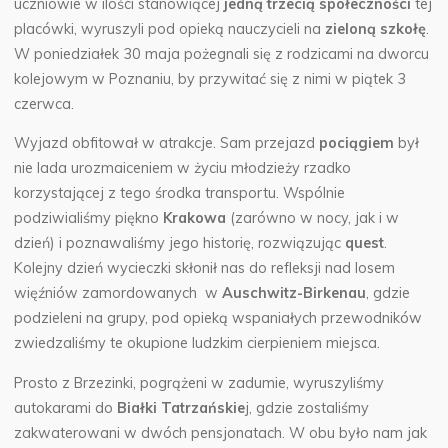
uczniowie w ilości stanowiącej
jedną trzecią społeczności
tej
placówki, wyruszyli pod opieką nauczycieli na
zieloną szkołę
.
W poniedziałek 30 maja pożegnali się z rodzicami na dworcu
kolejowym w Poznaniu, by przywitać się z nimi w piątek 3
czerwca.
Wyjazd obfitował w atrakcje. Sam przejazd
pociągiem
był
nie lada urozmaiceniem w życiu młodzieży rzadko
korzystającej z tego środka transportu. Wspólnie
podziwialiśmy piękno
Krakowa
(zarówno w nocy, jak i w
dzień) i poznawaliśmy jego historię, rozwiązując
quest
.
Kolejny dzień wycieczki skłonił nas do refleksji nad losem
więźniów zamordowanych w
Auschwitz-Birkenau
, gdzie
podzieleni na grupy, pod opieką wspaniałych przewodników
zwiedzaliśmy te okupione ludzkim cierpieniem miejsca.
Prosto z Brzezinki, pogrążeni w zadumie, wyruszyliśmy
autokarami do
Białki Tatrzańskie
j, gdzie zostaliśmy
zakwaterowani w dwóch pensjonatach. W obu było nam jak