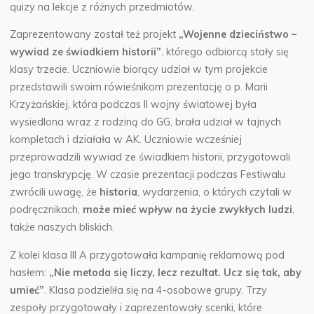
quizy na lekcje z różnych przedmiotów.
Zaprezentowany został też projekt
„Wojenne dzieciństwo –
wywiad ze świadkiem historii”
, którego odbiorcą stały się
klasy trzecie. Uczniowie biorący udział w tym projekcie
przedstawili swoim rówieśnikom prezentację o p. Marii
Krzyżańskiej, która podczas II wojny światowej była
wysiedlona wraz z rodziną do GG, brała udział w tajnych
kompletach i działała w AK. Uczniowie wcześniej
przeprowadzili wywiad ze świadkiem historii, przygotowali
jego transkrypcję. W czasie prezentacji podczas Festiwalu
zwrócili uwagę, że
historia
, wydarzenia, o których czytali w
podręcznikach,
może mieć wpływ na życie zwykłych ludzi
,
także naszych bliskich.
Z kolei klasa III A przygotowała kampanię reklamową pod
hasłem:
„Nie metoda się liczy, lecz rezultat. Ucz się tak, aby
umieć”
. Klasa podzieliła się na 4-osobowe grupy. Trzy
zespoły przygotowały i zaprezentowały scenki, które