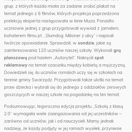
grup, z których każda miała za zadanie zrobić plakat na
temat jednego z 6 filmów, których projekcja poprzedzona
prelekcją eksperta następowała w kinie Muza. Ponadto
uczniowie jednej z grup przygotowali wywiad z Jamalem,
bohaterem filmu pt. „Slumdog. Milioner z ulicy” i napisali
twórcze opowiadanie. Sprawdzili, w
sondzie
, jakie są
zainteresowania 120 uczniów naszej szkoły. Wykonali
grą
planszową
pod hasłem „Autorytet”. Nakręcili
spot
reklamowy
na temat szacunku między kobietą a mężczyzną.
Dowiedzieli się, ilu uczniów romskich uczy się w szkołach na
terenie gminy Swarzędz. Przygotowali także ulotki na temat
praw dziecka i wybrali się do jednego z oddziałów zerowych
goszczących w naszej szkole na pogadankę na ten temat.
Podsumowując, tegoroczna edycja projektu „Szkołą z klasą
2.0” wymagała wiele zaangażowania od jej uczestników –
zarówno od uczniów, jak i od nauczycieli. Mamy jednak
nadzieję, że każdy podjęty w jej ramach wysiłek, przyniesie