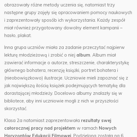
obrazowały różne metody uczenia się, natomiast trzy
następne grupy zajęły się opracowaniem pomocy naukowych
i zaprezentowały sposób ich wykorzystania. Każdy zespół
miał również przygotowany dowolny element kampanii –
hasło, plakat.
Inna grupa uczniów miała za zadanie przeczytać najpierw
lekturę młodzieżową i zrobić o niej
album
. Album miał
zawierać informacje o autorze, streszczenie, charakterystykę
głównego bohatera, recenzję książki, portret bohatera i
(nieobowiązkowo) ilustracje. Uczniowie mieli zapoznać się z
jak największą ilością książek podejmujących tematykę dla
dorastającej młodzieży. Docelowo albumy znalazły się w
bibliotece, aby inni uczniowie mogli z nich w przyszłości
skorzystać.
Klasa 2a natomiast zaprezentowała
rezultaty swej
całorocznej pracy nad projektem
w ramach
Nowych
Horyzontów Edukacji Filmowej
. Podzielona została na 6