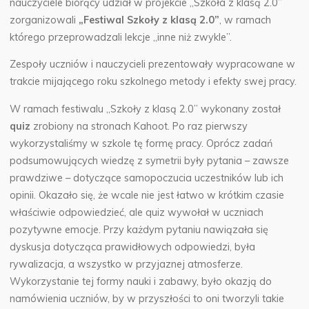
nauczyciele biorący udział w projekcie „Szkoła z klasą 2.0”
zorganizowali
„Festiwal Szkoły z klasą 2.0”
, w ramach
którego przeprowadzali lekcje „inne niż zwykle”.
Zespoły uczniów i nauczycieli prezentowały wypracowane w
trakcie mijającego roku szkolnego metody i efekty swej pracy.
W ramach festiwalu „Szkoły z klasą 2.0” wykonany został
quiz
zrobiony na stronach Kahoot. Po raz pierwszy
wykorzystaliśmy w szkole tę formę pracy. Oprócz zadań
podsumowujących wiedzę z symetrii były pytania – zawsze
prawdziwe – dotyczące samopoczucia uczestników lub ich
opinii. Okazało się, że wcale nie jest łatwo w krótkim czasie
właściwie odpowiedzieć, ale quiz wywołał w uczniach
pozytywne emocje. Przy każdym pytaniu nawiązała się
dyskusja dotycząca prawidłowych odpowiedzi, była
rywalizacja, a wszystko w przyjaznej atmosferze.
Wykorzystanie tej formy nauki i zabawy, było okazją do
namówienia uczniów, by w przyszłości to oni tworzyli takie