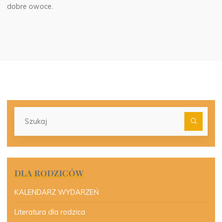
dobre owoce.
Szu
dla:
DLA RODZICÓW
KALENDARZ WYDARZEŃ
Literatura dla rodzica