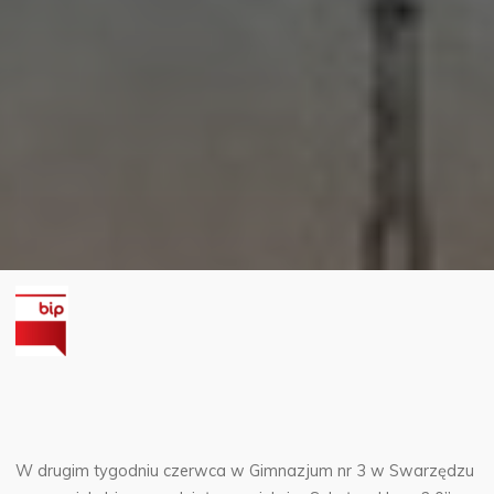
W drugim tygodniu czerwca w Gimnazjum nr 3 w Swarzędzu