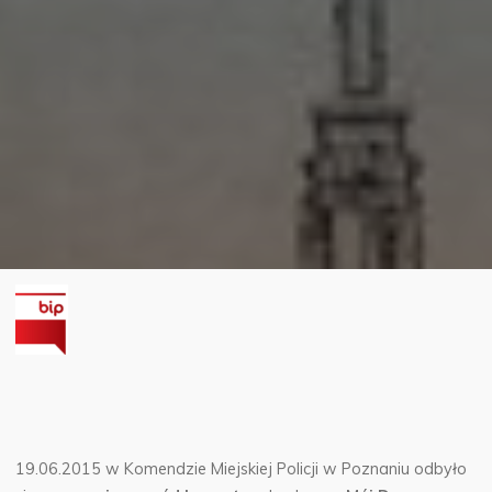
19.06.2015 w Komendzie Miejskiej Policji w Poznaniu odbyło