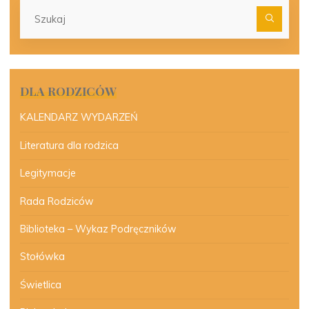
Szu
dla:
DLA RODZICÓW
KALENDARZ WYDARZEŃ
Literatura dla rodzica
Legitymacje
Rada Rodziców
Biblioteka – Wykaz Podręczników
Stołówka
Świetlica