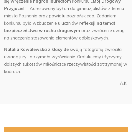
się
wręczenie nagród laureatom
konkursu
„Mój Drogowy
Przyjaciel”
.
Adresowany był on do gimnazjalistów z terenu
miasta Poznania oraz powiatu poznańskiego. Zadaniem
konkursu było wzbudzenie u uczniów
refleksji na temat
bezpieczeństwa w ruchu drogowym
oraz zwrócenie uwagi
na znaczenie stosowania elementów odblaskowych.
Natalia Kowalewska z klasy 3e
swoją fotografią zwróciła
uwagę jury i otrzymała wyróżnienie. Gratulujemy i życzymy
dalszych sukcesów miłośniczce rzeczywistości zatrzymanej w
kadrach.
A.K.