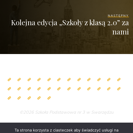
NASTĘPNY
Kolejna edycja „Szkoły z klasą 2.0” za
nami
©2026 Szkoła Podstawowa nr 3 w Swarzędzu
Ta strona korzysta z ciasteczek aby świadczyć usługi na