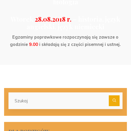
biologia
Wtorek
28.08.2018 r.
– historia, język
angielski, język niemiecki
Egzaminy poprawkowe rozpoczynają się zawsze o
godzinie
9.00
i składają się z części pisemnej i ustnej.
Szu
dla: