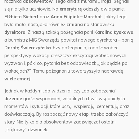
rocznika
absolwentów
. Tego dnia z murami „Trójki” żegnali
się nie tylko uczniowie.
Na
emeryturę
odeszły dwie panie:
Elżbieta Siebert
oraz
Anna Filipiak – Morchat
. Jakby tego
było mało, nastąpiła również
zmiana
na stanowisku
dyrektora
. Z naszą szkołą pożegnała pani
Karolina Łyskawa
,
a burmistrz MiG Swarzędz powitał nowego dyrektora – panią
Dorotę Świerczyńską
. Łzy pożegnania, radość wobec
perspektywy wakacji, dreszczyk ekscytacji wobec nowych
wyzwań i, póki co, pytania bez odpowiedzi: „Jak będzie po
wakacjach?”. Temu pożegnaniu towarzyszyło naprawdę
wiele emocji
.
Jednak w każdym „do widzenia” czy „do zobaczenia”
drzemie
garść wspomnień, wspólnych chwil, wspaniałych
momentów i sytuacji, które uczą, wspierają, cementują oraz
doświadczają. By rozpocząć nowy etap, trzeba zakończyć
stary. Nie tylko dla absolwentów zadźwięczał ostatni
„trójkowy” dzwonek.