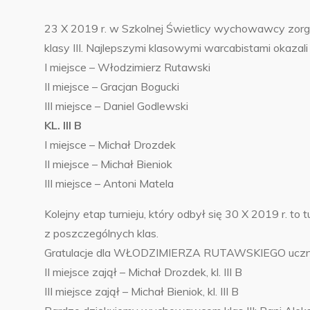
23 X 2019 r. w Szkolnej Świetlicy wychowawcy zorga
klasy III. Najlepszymi klasowymi warcabistami okazali 
I miejsce – Włodzimierz Rutawski
II miejsce – Gracjan Bogucki
III miejsce – Daniel Godlewski
KL. III B
I miejsce – Michał Drozdek
II miejsce – Michał Bieniok
III miejsce – Antoni Matela
Kolejny etap turnieju, który odbył się 30 X 2019 r. to
z poszczególnych klas.
Gratulacje dla WŁODZIMIERZA RUTAWSKIEGO ucznia klasy
II miejsce zajął – Michał Drozdek, kl. III B
III miejsce zajął – Michał Bieniok, kl. III B