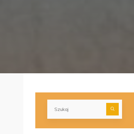
Szuka
dla: