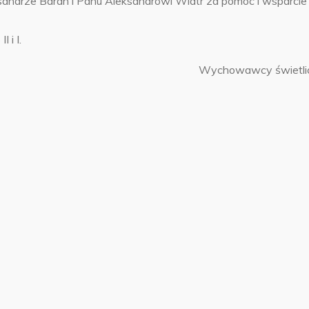
andrze Baran i Panu Aleksandrowi Wiatr za pomoc i wsparcie
i I.
Wychowawcy świetli