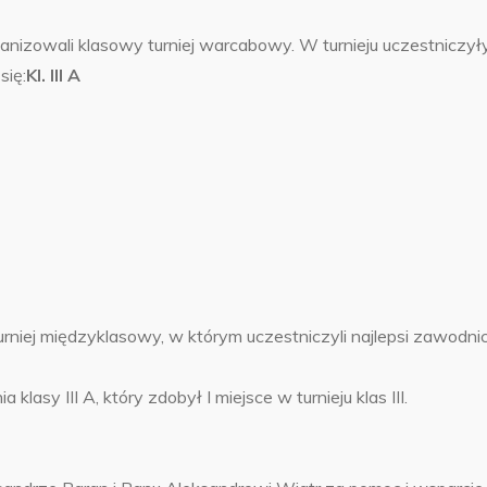
nizowali klasowy turniej warcabowy. W turnieju uczestniczył
się:
Kl. III A
 turniej międzyklasowy, w którym uczestniczyli najlepsi zawodni
 III A, który zdobył I miejsce w turnieju klas III.