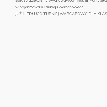
Bardzo dziękujemy wychowawcom klas III: Pani Aleks
w organizowaniu turnieju warcabowego.
JUŻ NIEDŁUGO TURNIEJ WARCABOWY DLA KLAS II 