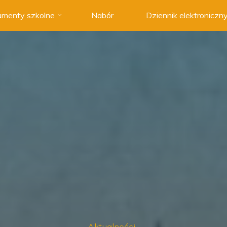
menty szkolne
Nabór
Dziennik elektroniczn
Aktualności