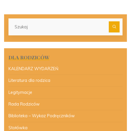
Szu
dla:
DLA RODZICÓW
KALENDARZ WYDARZEŃ
Literatura dla rodzica
Legitymacje
Rada Rodziców
Biblioteka – Wykaz Podręczników
Stołówka