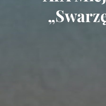
„Swarzę