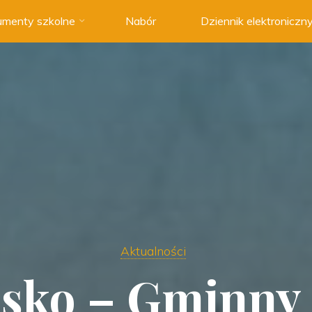
menty szkolne
Nabór
Dziennik elektroniczn
Aktualności
jsko – Gminny