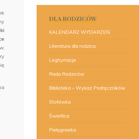
ek
DLA RODZICÓW
ny
ki
KALENDARZ WYDARZEŃ
ce
Literatura dla rodzica
w,
ry
Legitymacje
ię
Rada Rodziców
a
Biblioteka – Wykaz Podręczników
Stołówka
Świetlica
Pielęgniarka