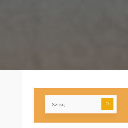
Szuka
dla: