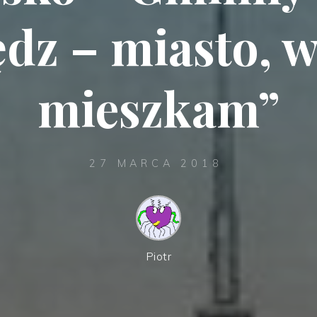
dz – miasto, 
mieszkam”
27 MARCA 2018
Piotr