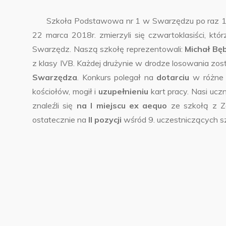
Szkoła Podstawowa nr 1 w Swarzędzu po raz 1
22 marca 2018r. zmierzyli się czwartoklasiści, któ
Swarzędz. Naszą szkołę reprezentowali:
Michał Bę
z klasy IVB. Każdej drużynie w drodze losowania zo
Swarzędza
. Konkurs polegał na
dotarciu
w różne 
kościołów, mogił i
uzupełnieniu
kart pracy. Nasi uczn
znaleźli się
na I miejscu ex aequo
ze szkołą z Z
ostatecznie na
II pozycji
wśród 9. uczestniczących sz