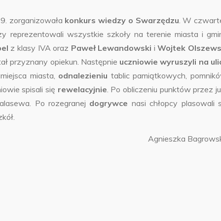
9. zorganizowała
konkurs wiedzy o Swarzędzu
.
W czwart
rzy reprezentowali wszystkie szkoły na terenie miasta i gmi
bel
z klasy IVA oraz
Paweł Lewandowski
i
Wojtek Olszews
stał przyznany opiekun. Następnie
uczniowie wyruszyli na uli
miejsca miasta,
odnalezieniu
tablic pamiątkowych, pomnikó
iowie spisali się
rewelacyjnie
. Po obliczeniu punktów przez ju
alasewa. Po rozegranej
dogrywce
nasi chłopcy plasowali s
kół.
Agnieszka Bagrowsk