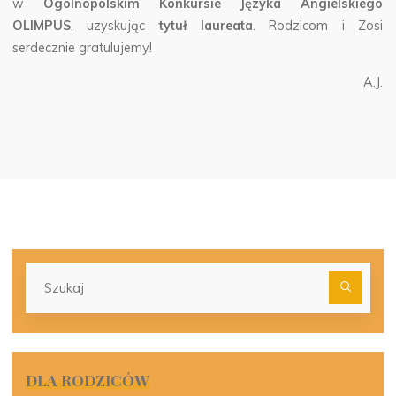
w
Ogólnopolskim Konkursie Języka Angielskiego
OLIMPUS
,
uzyskując
tytuł laureata
. Rodzicom i Zosi
serdecznie gratulujemy!
A.J.
Szu
dla:
DLA RODZICÓW