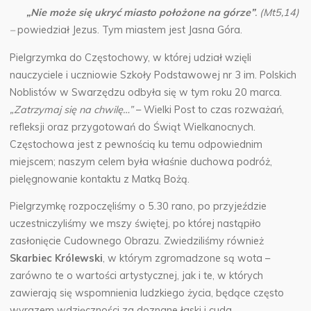
„Nie może się ukryć miasto położone na górze”
. (Mt5,14)
–
powiedział Jezus. Tym miastem jest Jasna Góra.
Pielgrzymka do Częstochowy, w której udział wzięli
nauczyciele i uczniowie Szkoły Podstawowej nr 3 im. Polskich
Noblistów w Swarzędzu odbyła się w tym roku 20 marca.
„Zatrzymaj się na chwilę…”
– Wielki Post to czas rozważań,
refleksji oraz przygotowań do Świąt Wielkanocnych.
Częstochowa jest z pewnością ku temu odpowiednim
miejscem; naszym celem była właśnie duchowa podróż,
pielęgnowanie kontaktu z Matką Bożą.
Pielgrzymkę rozpoczęliśmy o 5.30 rano, po przyjeździe
uczestniczyliśmy we mszy świętej, po której nastąpiło
zasłonięcie Cudownego Obrazu. Zwiedziliśmy również
Skarbiec Królewski
, w którym zgromadzone są wota –
zarówno te o wartości artystycznej, jak i te, w których
zawierają się wspomnienia ludzkiego życia, będące często
wyrazem wdzięczności za doznane łaski i cuda.