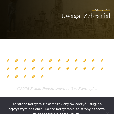
NASTĘPNY
Uwaga! Zebrania!
©2026 Szkoła Podstawowa nr 3 w Swarzędzu
Ta strona korzysta z ciasteczek aby świadczyć usługi na
najwyższym poziomie. Dalsze korzystanie ze strony oznacza,
Zasilane przez
Bravada
&
WordPress
.