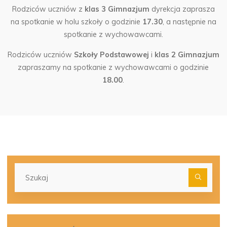
Rodziców uczniów z
klas 3 Gimnazjum
dyrekcja zaprasza
na spotkanie w holu szkoły o godzinie
17.30
, a następnie na
spotkanie z wychowawcami.
Rodziców uczniów
Szkoły Podstawowej
i
klas 2 Gimnazjum
zapraszamy na spotkanie z wychowawcami o godzinie
18.00
.
Szu
dla: