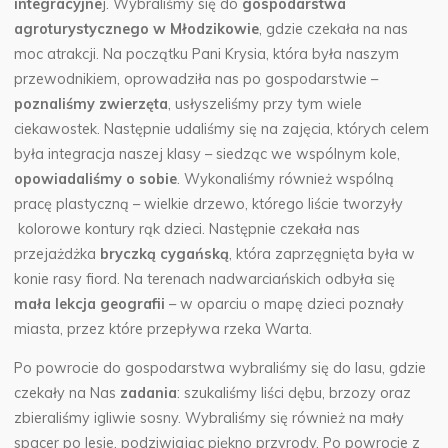
integracyjne
j. Wybraliśmy się do
gospodarstwa
agroturystycznego w Młodzikowie
, gdzie czekała na nas
moc atrakcji.
Na początku Pani Krysia, która była naszym
przewodnikiem, oprowadziła nas po gospodarstwie –
poznaliśmy zwierzęta
, usłyszeliśmy przy tym wiele
ciekawostek. Następnie udaliśmy się na zajęcia, których celem
była integracja naszej klasy – siedząc we wspólnym kole,
opowiadaliśmy o sobie
. Wykonaliśmy również wspólną
pracę plastyczną – wielkie drzewo, którego liście tworzyły
kolorowe kontury rąk dzieci. Następnie czekała nas
przejażdżka
bryczką cygańską
, która zaprzęgnięta była w
konie rasy fiord. Na terenach nadwarciańskich odbyła się
mała lekcja geografii
– w oparciu o mapę dzieci poznały
miasta, przez które przepływa rzeka Warta.
Po powrocie do gospodarstwa wybraliśmy się do lasu, gdzie
czekały na Nas
zadania
: szukaliśmy liści dębu, brzozy oraz
zbieraliśmy igliwie sosny. Wybraliśmy się również na mały
spacer po lesie, podziwiając piękno przyrody. Po powrocie z