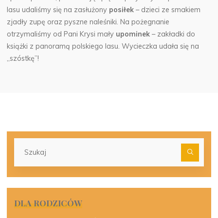
lasu udaliśmy się na zasłużony
posiłek
– dzieci ze smakiem
zjadły zupę oraz pyszne naleśniki. Na pożegnanie
otrzymaliśmy od Pani Krysi mały
upominek
– zakładki do
książki z panoramą polskiego lasu. Wycieczka udała się na
,,szóstkę”!
Szu
dla:
DLA RODZICÓW