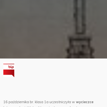
16 października br. klasa 1a uczestniczyła w
wycieczce