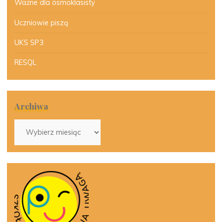
Ważne dla ósmoklasisty
Uczniowie piszą
UKS SP3
RESQL
Archiwa
Archiwa