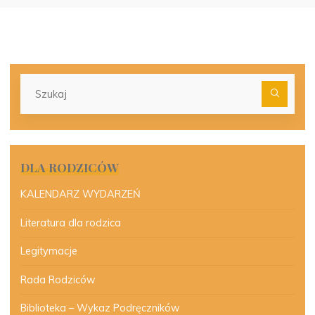
Szu
dla:
DLA RODZICÓW
KALENDARZ WYDARZEŃ
Literatura dla rodzica
Legitymacje
Rada Rodziców
Biblioteka – Wykaz Podręczników