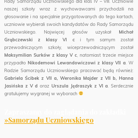
Rady Samorządu Uczniowskiego dla klas IV – VIII.
Uczniowie
naszej szkoły wraz z wychowawcami przychodzili na
głosowanie i na specjalnie przygotowanych do tego kartach,
uczniowie wybierali swoich kandydatów do Rady Samorządu
Uczniowskiego. Najwięcej głosów uzyskał
Michał
Grąbczewski z klasy VI c
i tym samym został
przewodniczącym szkoły, wiceprzewodniczącym został
Maksymilian Surków z klasy V c
, natomiast trzecie miejsce
przypadło
Nikodemowi Lewandowiczowi z klasy VII a
. W
Radzie Samorządu Uczniowskiego pracować będą również:
Gabriela Ścibek z VII a, Weronika Majder z VII b, Hanna
Jasińska z V d
oraz
Urszula Jędraszyk z VI a
. Serdecznie
gratulujemy wygranej w wyborach
Zapraszamy do zaglądania do zakładki
»Samorządu Uczniowskiego
.