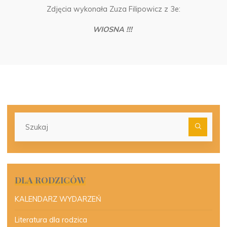
Zdjęcia wykonała Zuza Filipowicz z 3e:
WIOSNA !!!
Szu
dla:
DLA RODZICÓW
KALENDARZ WYDARZEŃ
Literatura dla rodzica