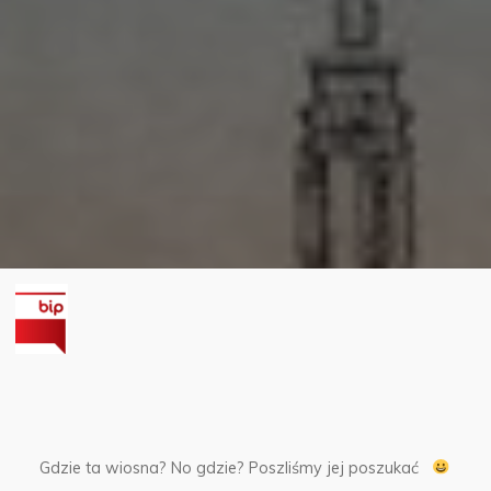
Gdzie ta wiosna? No gdzie?
Poszliśmy jej poszukać